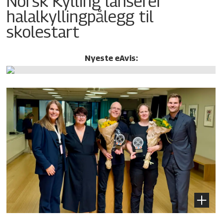
Norsk Kylling lanserer
halalkylling­pålegg til
skolestart
Nyeste eAvis: