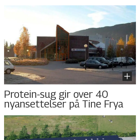
Protein-sug gir over 40
nyansettelser på Tine Frya