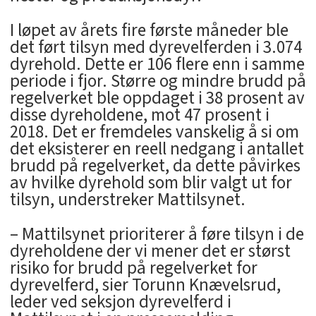
I løpet av årets fire første måneder ble
det ført tilsyn med dyrevelferden i 3.074
dyrehold. Dette er 106 flere enn i samme
periode i fjor. Større og mindre brudd på
regelverket ble oppdaget i 38 prosent av
disse dyreholdene, mot 47 prosent i
2018. Det er fremdeles vanskelig å si om
det eksisterer en reell nedgang i antallet
brudd på regelverket, da dette påvirkes
av hvilke dyrehold som blir valgt ut for
tilsyn, understreker Mattilsynet.
– Mattilsynet prioriterer å føre tilsyn i de
dyreholdene der vi mener det er størst
risiko for brudd på regelverket for
dyrevelferd, sier Torunn Knævelsrud,
leder ved seksjon dyrevelferd i