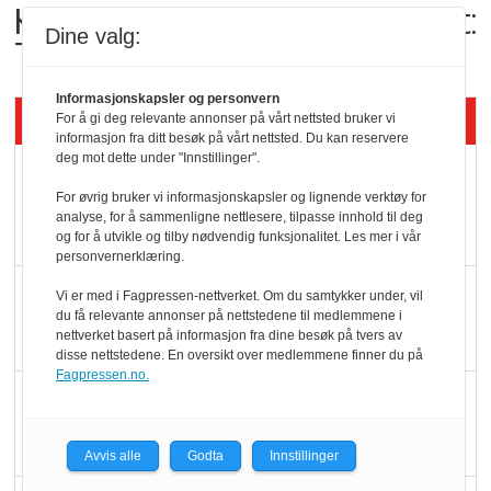
Kolonihagens norske yoghurt:
Dine valg:
Trues av melkemangel
Informasjonskapsler og personvern
Siste artikler - KBS
For å gi deg relevante annonser på vårt nettsted bruker vi
informasjon fra ditt besøk på vårt nettsted. Du kan reservere
deg mot dette under "Innstillinger".
Mat er viktigere enn
For øvrig bruker vi informasjonskapsler og lignende verktøy for
pris når elbilister
analyse, for å sammenligne nettlesere, tilpasse innhold til deg
velger ladestopp
og for å utvikle og tilby nødvendig funksjonalitet. Les mer i vår
personvernerklæring.
Ti bensinstasjoner
Vi er med i Fagpressen-nettverket. Om du samtykker under, vil
du få relevante annonser på nettstedene til medlemmene i
legger ned hver måned
nettverket basert på informasjon fra dine besøk på tvers av
disse nettstedene. En oversikt over medlemmene finner du på
Fagpressen.no.
Potetball, kylling og 98
oktan
Avvis alle
Godta
Innstillinger