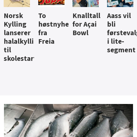
Knalltall
Aass vil
Brus og
Hard
ter
for Açai
bli
jus fra
iste fra
Bowl
førstevalg
Berentsen
Hansa
i lite-
segment