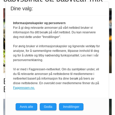
Dine valg:
Informasjonskapsler og personvern
For å gi deg relevante annonser på vårt nettsted bruker vi
informasjon fra ditt besøk på vårt nettsted. Du kan reservere
deg mot dette under "Innstillinger".
For øvrig bruker vi informasjonskapsler og lignende verktøy for
analyse, for å sammenligne nettlesere, tilpasse innhold til deg
og for å utvikle og tilby nødvendig funksjonalitet. Les mer i vår
personvernerklæring.
Vi er med i Fagpressen-nettverket. Om du samtykker under, vil
du få relevante annonser på nettstedene til medlemmene i
Billigbonanza da Norge slo
nettverket basert på informasjon fra dine besøk på tvers av
disse nettstedene. En oversikt over medlemmene finner du på
Elfenbenkysten
Fagpressen.no.
Avvis alle
Godta
Innstillinger