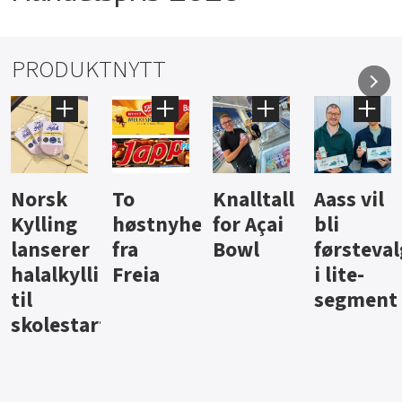
PRODUKTNYTT
Knalltall
Aass vil
Brus og
Hard
ter
for Açai
bli
jus fra
iste fra
Bowl
førstevalg
Berentsen
Hansa
i lite-
segment