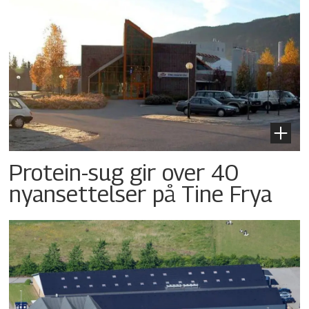
Protein-sug gir over 40
nyansettelser på Tine Frya