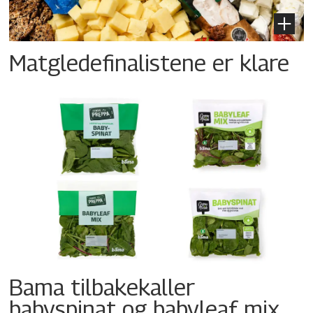
Matgledefinalistene er klare
Bama tilbakekaller
babyspinat og babyleaf mix