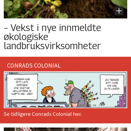
– Vekst i nye innmeldte
økologiske
landbruksvirksomheter
CONRADS COLONIAL
Se tidligere Conrads Colonial her.