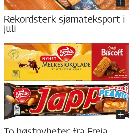
Rekordsterk sjømateksport i
juli
To høstnyheter fra Freia