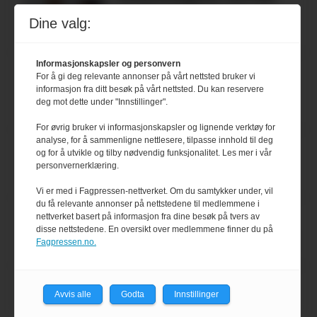
yoghurt: Trues av
Dine valg:
melkemangel
Informasjonskapsler og personvern
Marit Kolby vant
For å gi deg relevante annonser på vårt nettsted bruker vi
Økologisk Norge sin
informasjon fra ditt besøk på vårt nettsted. Du kan reservere
deg mot dette under "Innstillinger".
hederspris
For øvrig bruker vi informasjonskapsler og lignende verktøy for
analyse, for å sammenligne nettlesere, tilpasse innhold til deg
Blir enklere å velge
og for å utvikle og tilby nødvendig funksjonalitet. Les mer i vår
økologisk i butikkhylla
personvernerklæring.
Vi er med i Fagpressen-nettverket. Om du samtykker under, vil
du få relevante annonser på nettstedene til medlemmene i
Kolonihagen sliter
nettverket basert på informasjon fra dine besøk på tvers av
disse nettstedene. En oversikt over medlemmene finner du på
med å få tak i nok melk
Fagpressen.no.
Rapport: Økokundene
Avvis alle
Godta
Innstillinger
er klare! Er markedet