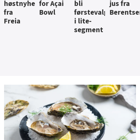
ter
for Açai
bli
jus fra
iste fra
Bowl
førstevalg
Berentsen
Hansa
i lite-
segment