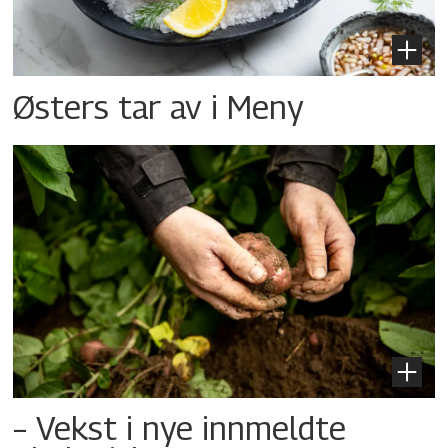
Østers tar av i Meny
– Vekst i nye innmeldte