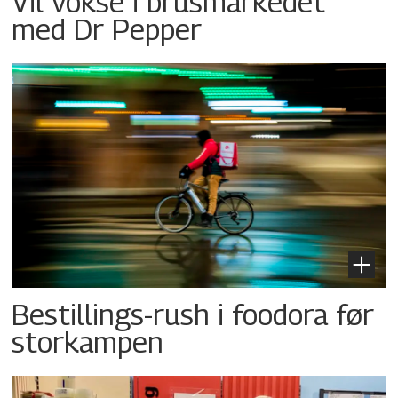
Vil vokse i brusmarkedet
med Dr Pepper
Bestillings-rush i foodora før
storkampen