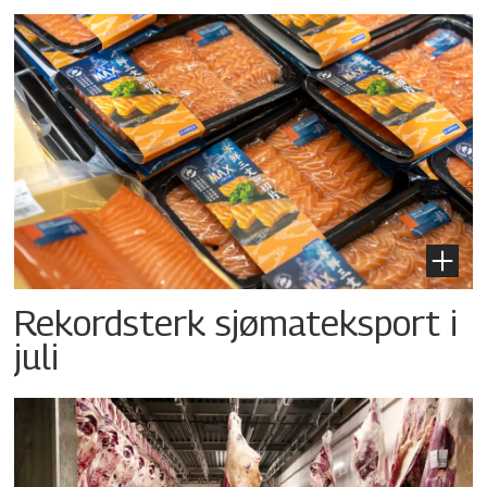
Rekordsterk sjømateksport i
juli