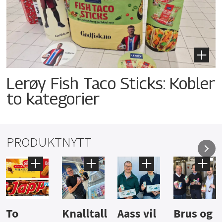
Lerøy Fish Taco Sticks: Kobler
to kategorier
PRODUKTNYTT
Knalltall
Aass vil
Brus og
Hard