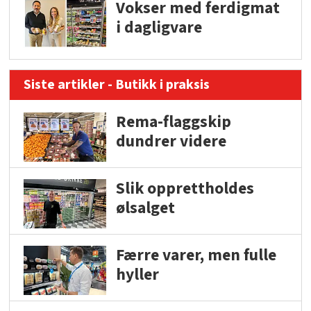
Vokser med ferdigmat
i dagligvare
Siste artikler - Butikk i praksis
Rema-flaggskip
dundrer videre
Slik opprettholdes
ølsalget
Færre varer, men fulle
hyller