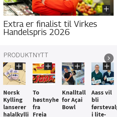
Extra er finalist til Virkes
Handelspris 2026
PRODUKTNYTT
Knalltall
Aass vil
Brus og
Hard
ter
for Açai
bli
jus fra
iste fra
Bowl
førstevalg
Berentsen
Hansa
i lite-