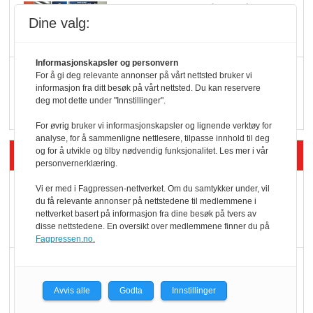
KI lager mat i butikken
Dine valg:
Informasjonskapsler og personvern
Q passerte 1 milliard i
For å gi deg relevante annonser på vårt nettsted bruker vi
informasjon fra ditt besøk på vårt nettsted. Du kan reservere
Rema i 2025
deg mot dette under "Innstillinger".
For øvrig bruker vi informasjonskapsler og lignende verktøy for
analyse, for å sammenligne nettlesere, tilpasse innhold til deg
Siste artikler - Økologisk
og for å utvikle og tilby nødvendig funksjonalitet. Les mer i vår
personvernerklæring.
Kolonihagens norske
Vi er med i Fagpressen-nettverket. Om du samtykker under, vil
du få relevante annonser på nettstedene til medlemmene i
yoghurt: Trues av
nettverket basert på informasjon fra dine besøk på tvers av
melkemangel
disse nettstedene. En oversikt over medlemmene finner du på
Fagpressen.no.
Marit Kolby vant
Økologisk Norge sin
Avvis alle
Godta
Innstillinger
hederspris