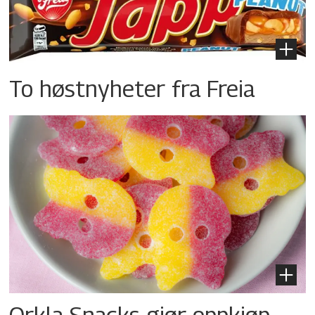
To høstnyheter fra Freia
Orkla Snacks gjør oppkjøp