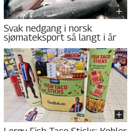
Svak nedgang i norsk
sjømateksport så langt i år
Lerøy Fish Taco Sticks: Kobler