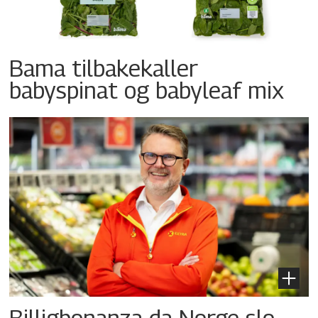
Bama tilbakekaller
babyspinat og babyleaf mix
Billigbonanza da Norge slo