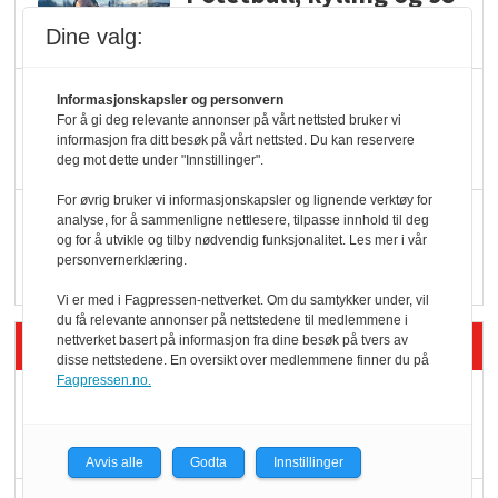
oktan
Dine valg:
KBS-bransjen i
Informasjonskapsler og personvern
For å gi deg relevante annonser på vårt nettsted bruker vi
endring: Stadig større
informasjon fra ditt besøk på vårt nettsted. Du kan reservere
serveringstilbud
deg mot dette under "Innstillinger".
For øvrig bruker vi informasjonskapsler og lignende verktøy for
Vokser med ferdigmat
analyse, for å sammenligne nettlesere, tilpasse innhold til deg
og for å utvikle og tilby nødvendig funksjonalitet. Les mer i vår
i dagligvare
personvernerklæring.
Vi er med i Fagpressen-nettverket. Om du samtykker under, vil
du få relevante annonser på nettstedene til medlemmene i
Siste artikler - Butikk i praksis
nettverket basert på informasjon fra dine besøk på tvers av
disse nettstedene. En oversikt over medlemmene finner du på
Fagpressen.no.
Rema-flaggskip
dundrer videre
Avvis alle
Godta
Innstillinger