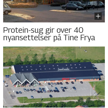
Protein-sug gir over 40
nyansettelser på Tine Frya