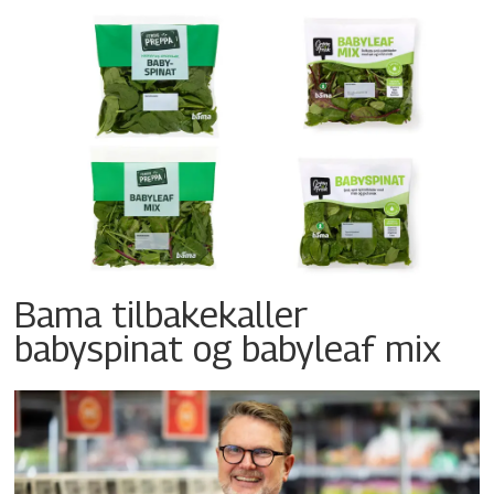
Bama tilbakekaller
babyspinat og babyleaf mix