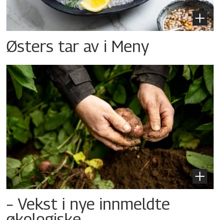
Østers tar av i Meny
– Vekst i nye innmeldte
økologiske