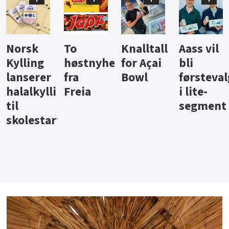
Knalltall
Aass vil
Brus og
Hard
ter
for Açai
bli
jus fra
iste fra
Bowl
førstevalg
Berentsen
Hansa
i lite-
segment