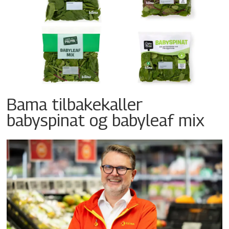
Bama tilbakekaller
babyspinat og babyleaf mix