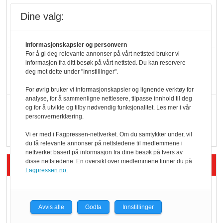
Færre varer, men fulle
Dine valg:
hyller
Informasjonskapsler og personvern
For å gi deg relevante annonser på vårt nettsted bruker vi
KI lager mat i butikken
informasjon fra ditt besøk på vårt nettsted. Du kan reservere
deg mot dette under "Innstillinger".
For øvrig bruker vi informasjonskapsler og lignende verktøy for
analyse, for å sammenligne nettlesere, tilpasse innhold til deg
Q passerte 1 milliard i
og for å utvikle og tilby nødvendig funksjonalitet. Les mer i vår
personvernerklæring.
Rema i 2025
Vi er med i Fagpressen-nettverket. Om du samtykker under, vil
du få relevante annonser på nettstedene til medlemmene i
nettverket basert på informasjon fra dine besøk på tvers av
Siste artikler - Økologisk
disse nettstedene. En oversikt over medlemmene finner du på
Fagpressen.no.
Kolonihagens norske
yoghurt: Trues av
Avvis alle
Godta
Innstillinger
melkemangel