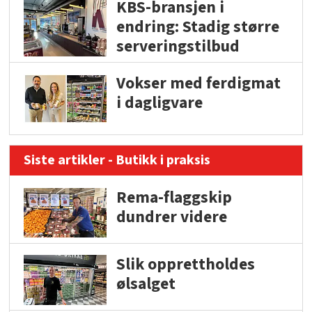
KBS-bransjen i
endring: Stadig større
serveringstilbud
Vokser med ferdigmat
i dagligvare
Siste artikler - Butikk i praksis
Rema-flaggskip
dundrer videre
Slik opprettholdes
ølsalget