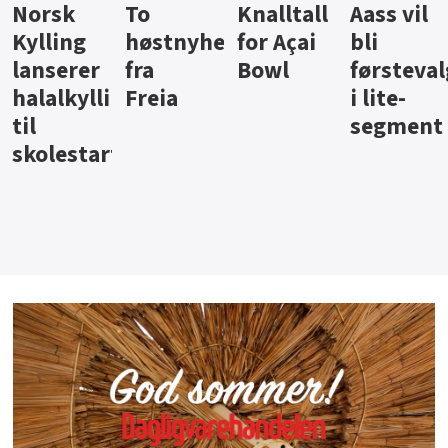
Knalltall
Aass vil
Brus og
Hard
ter
for Açai
bli
jus fra
iste fra
Bowl
førstevalg
Berentsen
Hansa
i lite-
segment