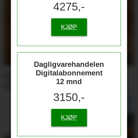
4275,-
KJØP
Dagligvarehandelen
Digitalabonnement
Nyhetsbrevet tar
12 mnd
sommerferie
3150,-
KJØP