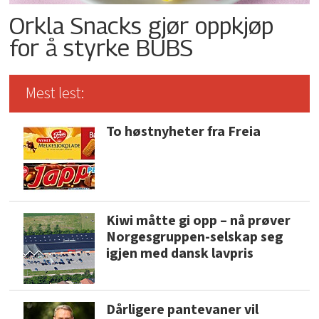
Orkla Snacks gjør oppkjøp
for å styrke BUBS
Mest lest:
To høstnyheter fra Freia
Kiwi måtte gi opp – nå prøver
Norgesgruppen-selskap seg
igjen med dansk lavpris
Dårligere pantevaner vil