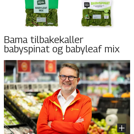
Bama tilbakekaller
babyspinat og babyleaf mix