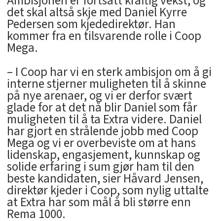
Ambisjonen er fortsatt kraftig vekst, og
det skal altså skje med Daniel Kyrre
Pedersen som kjededirektør. Han
kommer fra en tilsvarende rolle i Coop
Mega.
– I Coop har vi en sterk ambisjon om å gi
interne stjerner muligheten til å skinne
på nye arenaer, og vi er derfor svært
glade for at det nå blir Daniel som får
muligheten til å ta Extra videre. Daniel
har gjort en strålende jobb med Coop
Mega og vi er overbeviste om at hans
lidenskap, engasjement, kunnskap og
solide erfaring i sum gjør ham til den
beste kandidaten, sier Håvard Jensen,
direktør kjeder i Coop, som nylig uttalte
at Extra har som mål å bli større enn
Rema 1000.