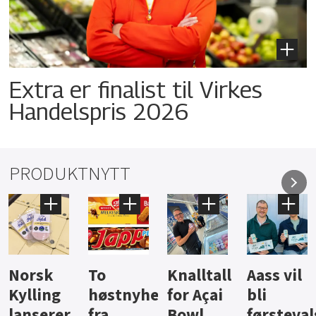
Extra er finalist til Virkes
Handelspris 2026
PRODUKTNYTT
Knalltall
Aass vil
Brus og
Hard
ter
for Açai
bli
jus fra
iste fra
Bowl
førstevalg
Berentsen
Hansa