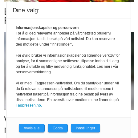
Billigbonanza da Norge slo
Dine valg:
Elfenbenkysten
Informasjonskapsler og personvern
For å gi deg relevante annonser på vårt nettsted bruker vi
informasjon fra ditt besøk på vårt nettsted. Du kan reservere
deg mot dette under "Innstillinger".
For øvrig bruker vi informasjonskapsler og lignende verktøy for
analyse, for å sammenligne nettlesere, tilpasse innhold til deg
og for å utvikle og tilby nødvendig funksjonalitet. Les mer i vår
personvernerklæring.
Vi er med i Fagpressen-nettverket. Om du samtykker under, vil
du få relevante annonser på nettstedene til medlemmene i
nettverket basert på informasjon fra dine besøk på tvers av
disse nettstedene. En oversikt over medlemmene finner du på
Fagpressen.no.
Vil vokse i brusmarkedet
med Dr Pepper
Avvis alle
Godta
Innstillinger