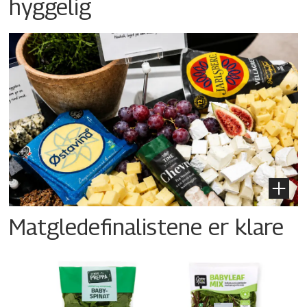
hyggelig
Matgledefinalistene er klare