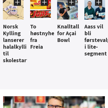
Knalltall
Aass vil
Brus og
Hard
ter
for Açai
bli
jus fra
iste fra
Bowl
førstevalg
Berentsen
Hansa
i lite-
segment