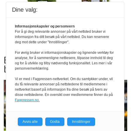
Dine valg:
Informasjonskapsler og personvern
For å gi deg relevante annonser på vårt nettsted bruker vi
informasjon fra ditt besøk på vårt nettsted. Du kan reservere
deg mot dette under "Innstillinger".
For øvrig bruker vi informasjonskapsler og lignende verktøy for
Bama tilbakekaller
analyse, for å sammenligne nettlesere, tilpasse innhold til deg
og for å utvikle og tilby nødvendig funksjonalitet. Les mer i vår
babyspinat og babyleaf mix
personvernerklæring.
Vi er med i Fagpressen-nettverket. Om du samtykker under, vil
du få relevante annonser på nettstedene til medlemmene i
nettverket basert på informasjon fra dine besøk på tvers av
disse nettstedene. En oversikt over medlemmene finner du på
Fagpressen.no.
Avvis alle
Godta
Innstillinger