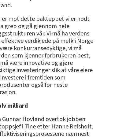
land.
t er mot dette bakteppet vi er nødt
 ta grep og gå gjennom hele
ggsstrukturen vår. Vi må ha verdens
effektive verdikjede på melk i Norge
å være konkurransedyktige, vi må
 den som kjenner forbrukeren best,
 må være innovative og gjøre
iktige investeringer slik at våre eiere
 investere i fremtiden som
rodusenter også for neste
rasjon.
lv milliard
n Gunnar Hovland overtok jobben
oppsjef i Tine etter Hanne Refsholt,
effektiviseringsprosessene nærmest