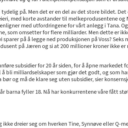
 tydelig på. Men det er en del av det store bildet. Det e
ri, med korte avstander til melkeprodusentene og No
igner med utfordringene for vårt anlegg i Tana. Og 
ne, som omsetter for flere milliarder. Men dette er i
 vi sparer på å legge ned produksjonen på Voss? Seks mi
odusent på Jæren og si at 200 millioner kroner ikke er
innføre subsidier for 20 år siden, for å åpne markedet f
å bli milliardselskaper som gjør det godt, og som har 
bør og må de klare seg uten subsidier, sier konsernsjef
arna fyller 18. Nå har konkurrentene våre fått støtte 
ikke dreier seg om hverken Tine, Synnøve eller Q-mei