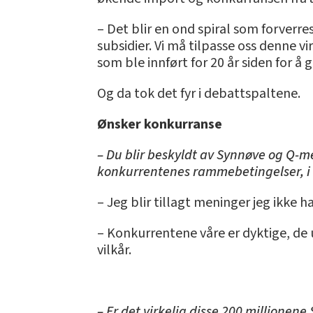
– Det blir en ond spiral som forverre
subsidier. Vi må tilpasse oss denne vi
som ble innført for 20 år siden for å 
Og da tok det fyr i debattspaltene.
Ønsker konkurranse
– Du blir beskyldt av Synnøve og Q-me
konkurrentenes rammebetingelser, i 
– Jeg blir tillagt meninger jeg ikke h
– Konkurrentene våre er dyktige, de 
vilkår.
– Er det virkelig disse 200 millione