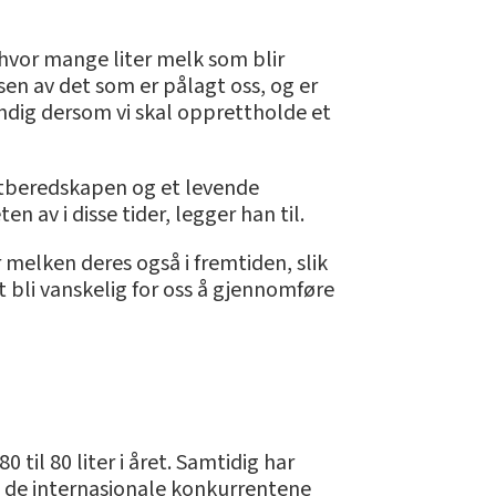
hvor mange liter melk som blir
sen av det som er pålagt oss, og er
ndig dersom vi skal opprettholde et
tberedskapen og et levende
 av i disse tider, legger han til.
melken deres også i fremtiden, slik
rt bli vanskelig for oss å gjennomføre
til 80 liter i året. Samtidig har
ot de internasjonale konkurrentene