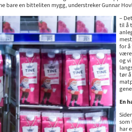
ine bare en bitteliten mygg, understreker Gunnar Hov
– De
til å
anle
mest 
for 
være
og vi
langs
tør å
matp
gene
En ha
Side
som t
har 