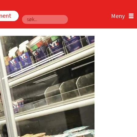
nnent
Søk