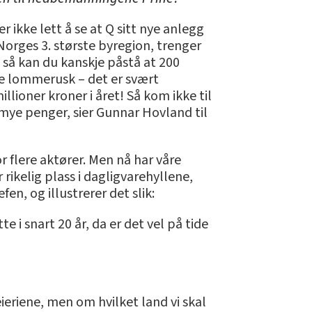
r ikke lett å se at Q sitt nye anlegg
rges 3. største byregion, trenger
så kan du kanskje påstå at 200
kke lommerusk – det er svært
llioner kroner i året! Så kom ikke til
 mye penger, sier Gunnar Hovland til
or flere aktører. Men nå har våre
rikelig plass i dagligvarehyllene,
en, og illustrerer det slik:
i snart 20 år, da er det vel på tide
eriene, men om hvilket land vi skal