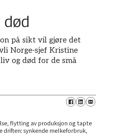
g død
 på sikt vil gjøre det
li Norge-sjef Kristine
liv og død for de små
lse, flytting av produksjon og tapte
ere driften: synkende melkeforbruk,