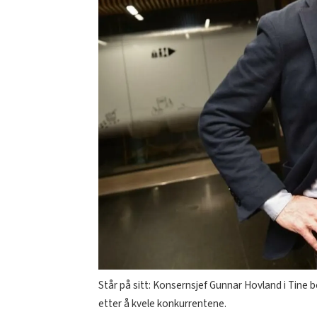
Står på sitt: Konsernsjef Gunnar Hovland i Tine be
etter å kvele konkurrentene.