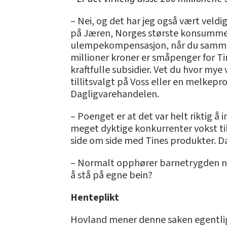
– Nei, og det har jeg også vært veldig
på Jæren, Norges største konsummeie
ulempekompensasjon, når du sammenl
millioner kroner er småpenger for Ti
kraftfulle subsidier. Vet du hvor mye
tillitsvalgt på Voss eller en melkepr
Dagligvarehandelen.
– Poenget er at det var helt riktig å 
meget dyktige konkurrenter vokst til 
side om side med Tines produkter. Da 
– Normalt opphører barnetrygden når b
å stå på egne bein?
Henteplikt
Hovland mener denne saken egentlig 