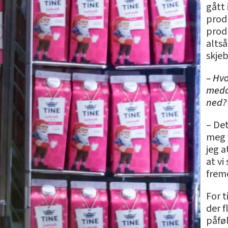
gått 
prod
produ
alts
skjeb
– Hvo
meda
ned?
– Det
meg 
jeg a
at v
frem
For 
der 
påfø