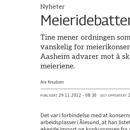
Nyheter
Meieridebatten
Tine mener ordningen som 
vanskelig for meierikonser
Aasheim advarer mot å skr
meieriene.
Are Knudsen
29.11.2022 - 08:30
PUBLISERT
SIST OPPDATERT
­Det var i forbindelse med at konser
arbeidsplasser i Ålesund, at han list
økende import og konkurransen fra a