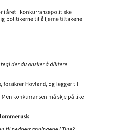
 i året i konkurransepolitiske
 politikerne til å fjerne tiltakene
ategi der du ønsker å diktere
, forsikrer Hovland, og legger til:
e. Men konkurransen må skje på like
 lommerusk
ken til nedbemanningene i Tine?