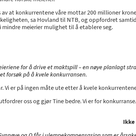
s av at konkurrentene våre mottar 200 millioner kroner
rkeligheten, sa Hovland til NTB, og oppfordret samtidig
gi mindre meierier mulighet til å etablere seg.
ieriene for å drive et maktspill – en nøye planlagt str
et forsøk på å kvele konkurransen.
ar. Vi er på ingen måte ute etter å kvele konkurrentene
utfordrer oss og gjør Tine bedre. Vi er for konkurrans
Ikke
ne Synnøve og Q får i ulempekompensasjon som er årsa