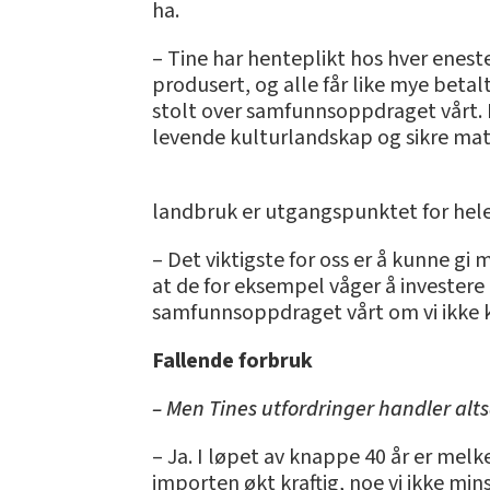
ha.
– Tine har henteplikt hos hver enes
produsert, og alle får like mye betal
stolt over samfunnsoppdraget vårt. 
levende kulturlandskap og sikre matp
landbruk er utgangspunktet for hele o
– Det viktigste for oss er å kunne g
at de for eksempel våger å investere i
samfunnsoppdraget vårt om vi ikke ko
Fallende forbruk
– Men Tines utfordringer handler al
– Ja. I løpet av knappe 40 år er melke
importen økt kraftig, noe vi ikke mi