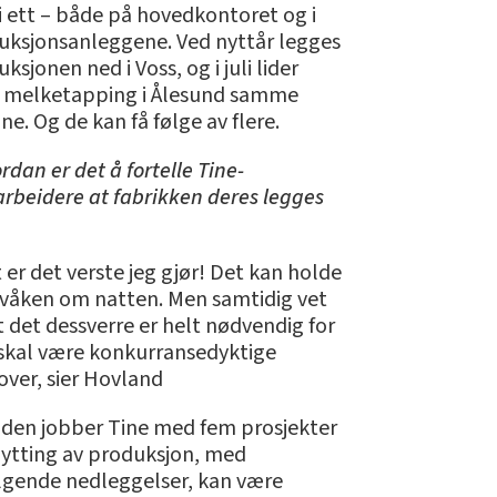
i ett – både på hovedkontoret og i
uksjonsanleggene. Ved nyttår legges
ksjonen ned i Voss, og i juli lider
å melketapping i Ålesund samme
ne. Og de kan få følge av flere.
rdan er det å fortelle Tine-
rbeidere at fabrikken deres legges
 er det verste jeg gjør! Det kan holde
våken om natten. Men samtidig vet
t det dessverre er helt nødvendig for
i skal være konkurransedyktige
over, sier Hovland
tiden jobber Tine med fem prosjekter
flytting av produksjon, med
lgende nedleggelser, kan være