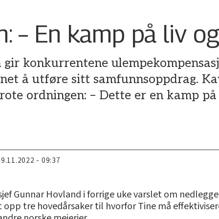
: – En kamp på liv o
gir konkurrentene ulempekompensasjon
net å utføre sitt samfunnsoppdrag. Kav
ote ordningen: – Dette er en kamp på 
29.11.2022 - 09:37
nsjef Gunnar Hovland i forrige uke varslet om nedlegge
et opp tre hovedårsaker til hvorfor Tine må effektivis
ndre norske meierier.