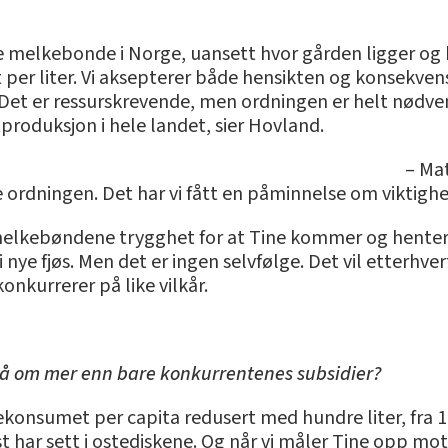
te melkebonde i Norge, uansett hvor gården ligger og 
t per liter. Vi aksepterer både hensikten og konsekven
Det er ressurskrevende, men ordningen er helt nødve
roduksjon i hele landet, sier Hovland.
– Ma
rdningen. Det har vi fått en påminnelse om viktigheten
i melkebøndene trygghet for at Tine kommer og henter 
 nye fjøs. Men det er ingen selvfølge. Det vil etterhve
nkurrerer på like vilkår.
tså om mer enn bare konkurrentenes subsidier?
konsumet per capita redusert med hundre liter, fra 180 
nst har sett i ostediskene. Og når vi måler Tine opp m