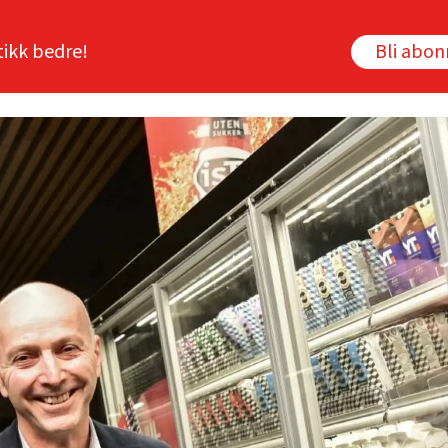
tikk bedre!
Bli abo