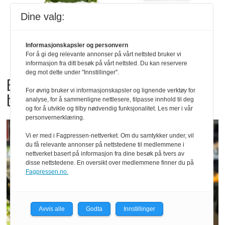
Dine valg:
Informasjonskapsler og personvern
For å gi deg relevante annonser på vårt nettsted bruker vi
informasjon fra ditt besøk på vårt nettsted. Du kan reservere
deg mot dette under "Innstillinger".
Bama tilbakekaller
For øvrig bruker vi informasjonskapsler og lignende verktøy for
babyspinat og babyleaf mix
analyse, for å sammenligne nettlesere, tilpasse innhold til deg
og for å utvikle og tilby nødvendig funksjonalitet. Les mer i vår
personvernerklæring.
Vi er med i Fagpressen-nettverket. Om du samtykker under, vil
du få relevante annonser på nettstedene til medlemmene i
nettverket basert på informasjon fra dine besøk på tvers av
disse nettstedene. En oversikt over medlemmene finner du på
Fagpressen.no.
Avvis alle
Godta
Innstillinger