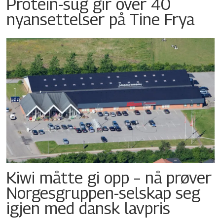
Protein-sug gir over 40
nyansettelser på Tine Frya
Kiwi måtte gi opp – nå prøver
Norgesgruppen-selskap seg
igjen med dansk lavpris