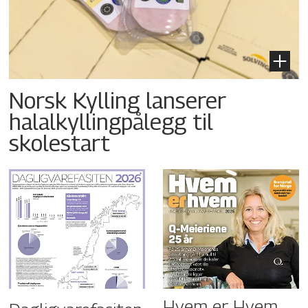
Norsk Kylling lanserer
halalkyllingpålegg til
skolestart
Hvem er Hvem