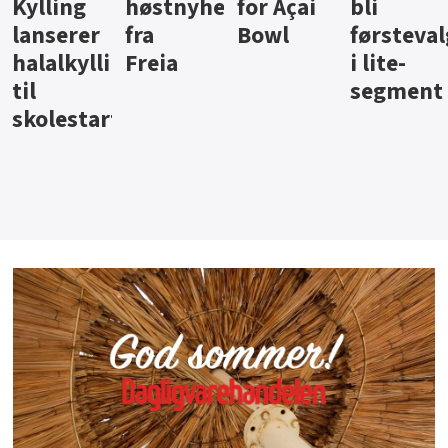
høstnyheter
for Açai
bli
jus fra
r
fra
Bowl
førstevalg
Berents
llingpålegg
Freia
i lite-
segment
rt