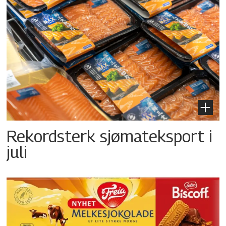
Rekordsterk sjømateksport i
juli