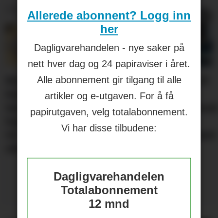
PRODUKTNYTT
Allerede abonnent? Logg inn
her
Dagligvarehandelen - nye saker på
nett hver dag og 24 papiraviser i året.
Knalltall
Aass vil
Brus og
Hard
Alle abonnement gir tilgang til alle
ter
for Açai
bli
jus fra
iste fra
artikler og e-utgaven. For å få
Bowl
førstevalg
Berentsen
Hansa
papirutgaven, velg totalabonnement.
i lite-
Vi har disse tilbudene:
segment
Dagligvarehandelen
Totalabonnement
12 mnd