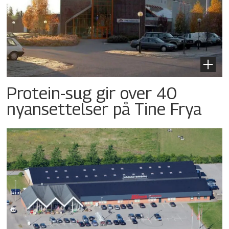
Protein-sug gir over 40
nyansettelser på Tine Frya