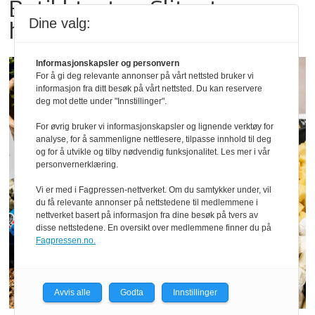
Butikktesten: Slitent, men
Dine valg:
hyggelig
Informasjonskapsler og personvern
For å gi deg relevante annonser på vårt nettsted bruker vi
informasjon fra ditt besøk på vårt nettsted. Du kan reservere
deg mot dette under "Innstillinger".
For øvrig bruker vi informasjonskapsler og lignende verktøy for
analyse, for å sammenligne nettlesere, tilpasse innhold til deg
og for å utvikle og tilby nødvendig funksjonalitet. Les mer i vår
personvernerklæring.
Vi er med i Fagpressen-nettverket. Om du samtykker under, vil
du få relevante annonser på nettstedene til medlemmene i
nettverket basert på informasjon fra dine besøk på tvers av
disse nettstedene. En oversikt over medlemmene finner du på
Fagpressen.no.
Avvis alle
Godta
Innstillinger