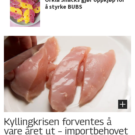
Orkla Snacks gjør oppkjøp for
å styrke BUBS
Kyllingkrisen forventes å
vare året ut – importbehovet