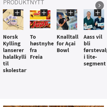
PRODUKTNYTT
Knalltall
Aass vil
Brus og
Hard
ter
for Açai
bli
jus fra
iste fra
Bowl
førstevalg
Berentsen
Hansa
i lite-
segment