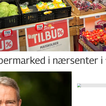
permarked i nærsenter i 