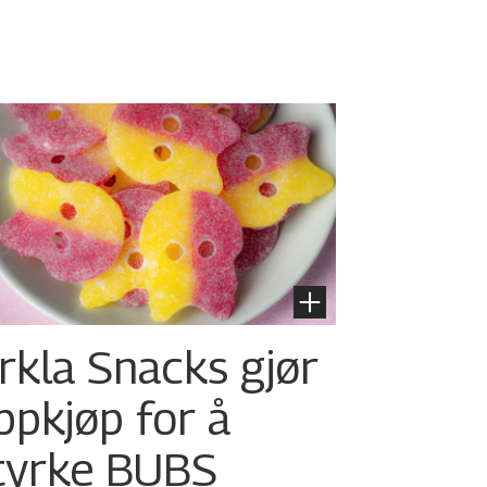
rkla Snacks gjør
ppkjøp for å
tyrke BUBS