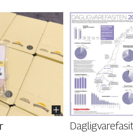
Dagligvarefasi
r