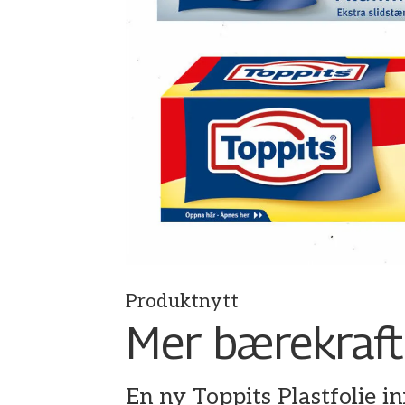
Produktnytt
Mer bærekrafti
En ny Toppits Plastfolie i