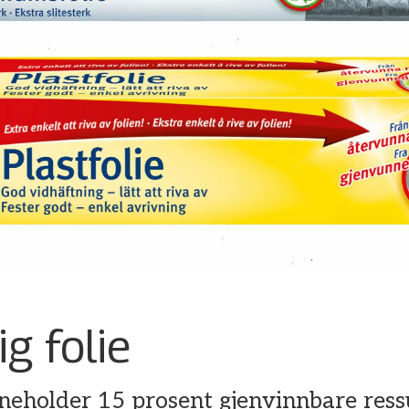
g folie
nneholder 15 prosent gjenvinnbare ressu