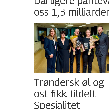
Dårligere pantev
oss 1,3 milliarde
Trøndersk øl og
ost fikk tildelt
Spesialitet