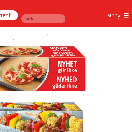
nnent
Søk