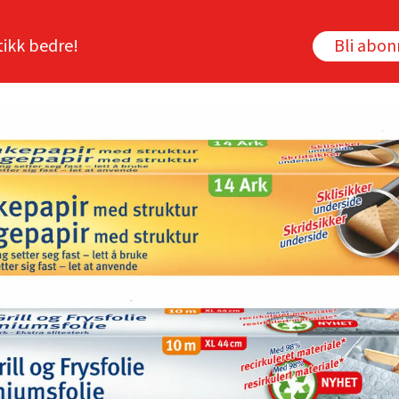
tikk bedre!
Bli abo