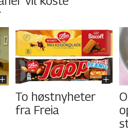
aner vil koste
r
To høstnyheter
O
fra Freia
o
s