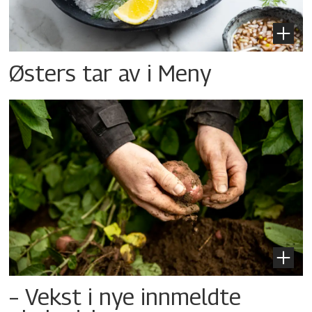
Østers tar av i Meny
– Vekst i nye innmeldte