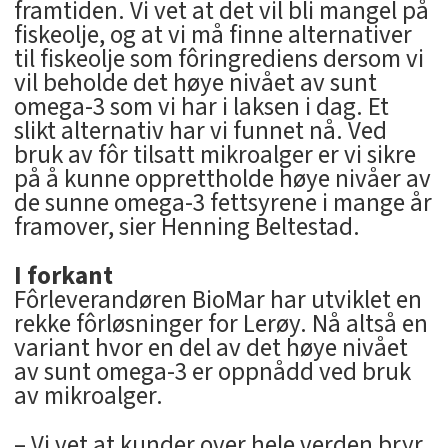
framtiden. Vi vet at det vil bli mangel på
fiskeolje, og at vi må finne alternativer
til fiskeolje som fôringrediens dersom vi
vil beholde det høye nivået av sunt
omega-3 som vi har i laksen i dag. Et
slikt alternativ har vi funnet nå. Ved
bruk av fôr tilsatt mikroalger er vi sikre
på å kunne opprettholde høye nivåer av
de sunne omega-3 fettsyrene i mange år
framover, sier Henning Beltestad.
I forkant
Fôrleverandøren BioMar har utviklet en
rekke fôrløsninger for Lerøy. Nå altså en
variant hvor en del av det høye nivået
av sunt omega-3 er oppnådd ved bruk
av mikroalger.
– Vi vet at kunder over hele verden bryr