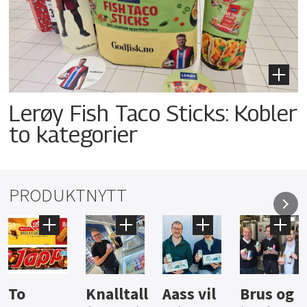
Lerøy Fish Taco Sticks: Kobler
to kategorier
PRODUKTNYTT
Knalltall
Aass vil
Brus og
Hard