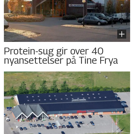
Protein-sug gir over 40
nyansettelser på Tine Frya