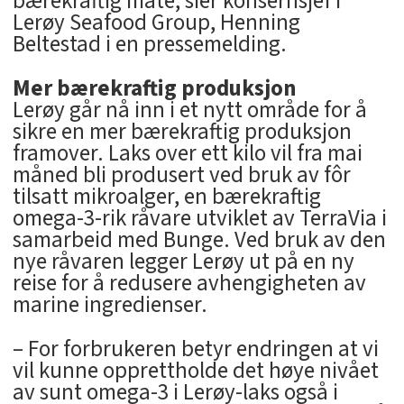
bærekraftig måte, sier konsernsjef i
Lerøy Seafood Group, Henning
Beltestad i en pressemelding.
Mer bærekraftig produksjon
Lerøy går nå inn i et nytt område for å
sikre en mer bærekraftig produksjon
framover. Laks over ett kilo vil fra mai
måned bli produsert ved bruk av fôr
tilsatt mikroalger, en bærekraftig
omega-3-rik råvare utviklet av TerraVia i
samarbeid med Bunge. Ved bruk av den
nye råvaren legger Lerøy ut på en ny
reise for å redusere avhengigheten av
marine ingredienser.
– For forbrukeren betyr endringen at vi
vil kunne opprettholde det høye nivået
av sunt omega-3 i Lerøy-laks også i