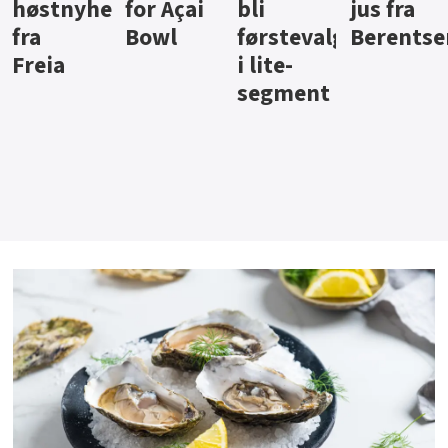
ter
for Açai
bli
jus fra
iste fra
Bowl
førstevalg
Berentsen
Hansa
i lite-
segment