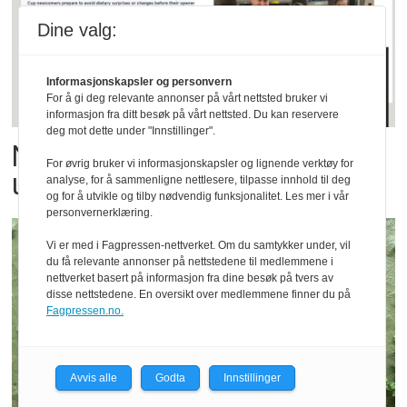
Dine valg:
Informasjonskapsler og personvern
For å gi deg relevante annonser på vårt nettsted bruker vi
informasjon fra ditt besøk på vårt nettsted. Du kan reservere
deg mot dette under "Innstillinger".
Norsk sjømat har gått viralt
For øvrig bruker vi informasjonskapsler og lignende verktøy for
under fotball-VM
analyse, for å sammenligne nettlesere, tilpasse innhold til deg
og for å utvikle og tilby nødvendig funksjonalitet. Les mer i vår
personvernerklæring.
Vi er med i Fagpressen-nettverket. Om du samtykker under, vil
du få relevante annonser på nettstedene til medlemmene i
nettverket basert på informasjon fra dine besøk på tvers av
disse nettstedene. En oversikt over medlemmene finner du på
Fagpressen.no.
Avvis alle
Godta
Innstillinger