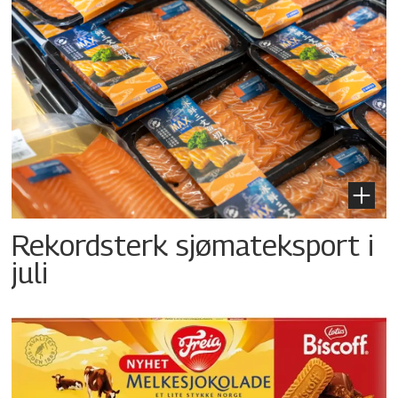
Rekordsterk sjømateksport i
juli