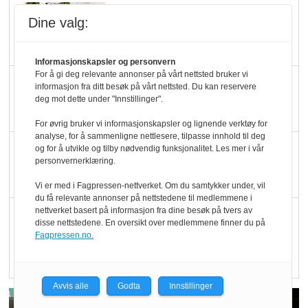
Marit Kolby vant
Dine valg:
Økologisk Norge sin
hederspris
Informasjonskapsler og personvern
For å gi deg relevante annonser på vårt nettsted bruker vi
Blir enklere å velge
informasjon fra ditt besøk på vårt nettsted. Du kan reservere
deg mot dette under "Innstillinger".
økologisk i butikkhylla
For øvrig bruker vi informasjonskapsler og lignende verktøy for
analyse, for å sammenligne nettlesere, tilpasse innhold til deg
Kolonihagen sliter
og for å utvikle og tilby nødvendig funksjonalitet. Les mer i vår
personvernerklæring.
med å få tak i nok melk
Vi er med i Fagpressen-nettverket. Om du samtykker under, vil
du få relevante annonser på nettstedene til medlemmene i
nettverket basert på informasjon fra dine besøk på tvers av
Rapport: Økokundene
disse nettstedene. En oversikt over medlemmene finner du på
er klare! Er markedet
Fagpressen.no.
det?
Avvis alle
Godta
Innstillinger