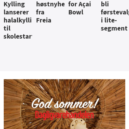
ter
for Açai
bli
jus fra
iste fra
Bowl
førstevalg
Berentsen
Hansa
i lite-
segment