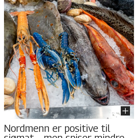
Nordmenn er positive til
sjømat – men spiser mindre