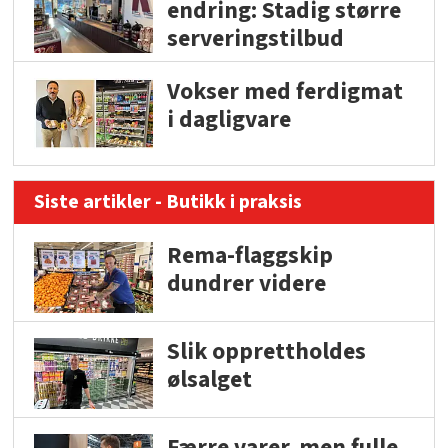
endring: Stadig større
serveringstilbud
Vokser med ferdigmat
i dagligvare
Siste artikler - Butikk i praksis
Rema-flaggskip
dundrer videre
Slik opprettholdes
ølsalget
Færre varer, men fulle