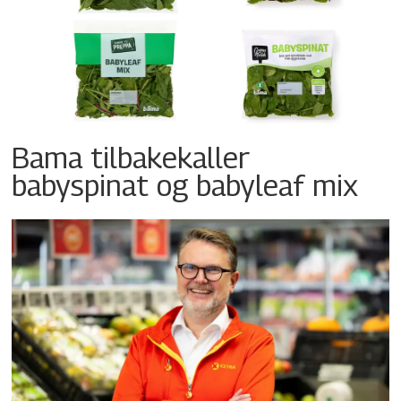
Bama tilbakekaller
babyspinat og babyleaf mix