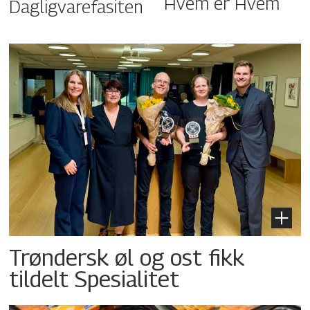
Hvem er Hvem
Dagligvarefasiten
Trøndersk øl og ost fikk
tildelt Spesialitet