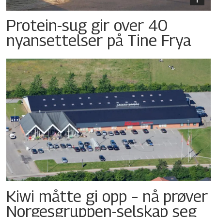
Protein-sug gir over 40
nyansettelser på Tine Frya
Kiwi måtte gi opp – nå prøver
Norgesgruppen-selskap seg