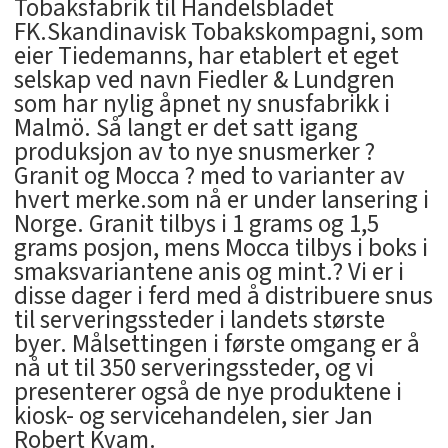
Tobaksfabrik til Handelsbladet
FK.Skandinavisk Tobakskompagni, som
eier Tiedemanns, har etablert et eget
selskap ved navn Fiedler & Lundgren
som har nylig åpnet ny snusfabrikk i
Malmö. Så langt er det satt igang
produksjon av to nye snusmerker ?
Granit og Mocca ? med to varianter av
hvert merke.som nå er under lansering i
Norge. Granit tilbys i 1 grams og 1,5
grams posjon, mens Mocca tilbys i boks i
smaksvariantene anis og mint.? Vi er i
disse dager i ferd med å distribuere snus
til serveringssteder i landets største
byer. Målsettingen i første omgang er å
nå ut til 350 serveringssteder, og vi
presenterer også de nye produktene i
kiosk- og servicehandelen, sier Jan
Robert Kvam.