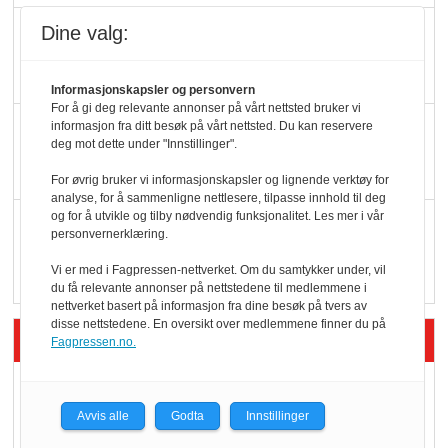
Færre varer, men fulle
Dine valg:
hyller
Informasjonskapsler og personvern
For å gi deg relevante annonser på vårt nettsted bruker vi
KI lager mat i butikken
informasjon fra ditt besøk på vårt nettsted. Du kan reservere
deg mot dette under "Innstillinger".
For øvrig bruker vi informasjonskapsler og lignende verktøy for
analyse, for å sammenligne nettlesere, tilpasse innhold til deg
og for å utvikle og tilby nødvendig funksjonalitet. Les mer i vår
Q passerte 1 milliard i
personvernerklæring.
Rema i 2025
Vi er med i Fagpressen-nettverket. Om du samtykker under, vil
du få relevante annonser på nettstedene til medlemmene i
nettverket basert på informasjon fra dine besøk på tvers av
disse nettstedene. En oversikt over medlemmene finner du på
Siste artikler - Økologisk
Fagpressen.no.
Kolonihagens norske
yoghurt: Trues av
Avvis alle
Godta
Innstillinger