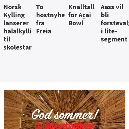
Knalltall
Aass vil
Brus og
Hard
ter
for Açai
bli
jus fra
iste fra
Bowl
førstevalg
Berentsen
Hansa
i lite-
segment