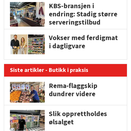
KBS-bransjen i
endring: Stadig større
serveringstilbud
Vokser med ferdigmat
i dagligvare
Siste artikler - Butikk i praksis
Rema-flaggskip
dundrer videre
Slik opprettholdes
ølsalget