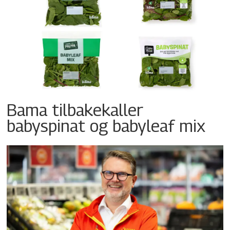
Bama tilbakekaller
babyspinat og babyleaf mix