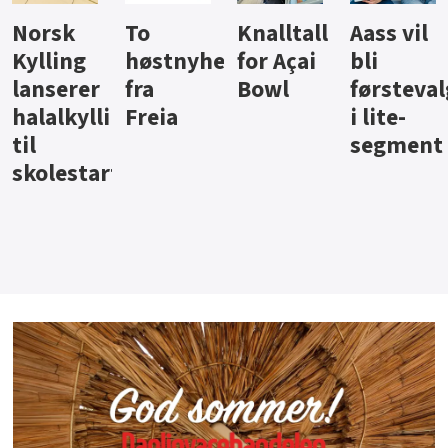
Knalltall
Aass vil
Brus og
Hard
ter
for Açai
bli
jus fra
iste fra
Bowl
førstevalg
Berentsen
Hansa
i lite-
segment