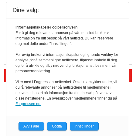
KBS-bransjen i
Dine valg:
endring: Stadig større
serveringstilbud
Informasjonskapsler og personvern
For å gi deg relevante annonser på vårt nettsted bruker vi
informasjon fra ditt besøk på vårt nettsted. Du kan reservere
Vokser med ferdigmat
deg mot dette under "Innstillinger".
i dagligvare
For øvrig bruker vi informasjonskapsler og lignende verktøy for
analyse, for å sammenligne nettlesere, tilpasse innhold til deg
og for å utvikle og tilby nødvendig funksjonalitet. Les mer i vår
personvernerklæring.
Siste artikler - Butikk i praksis
Vi er med i Fagpressen-nettverket. Om du samtykker under, vil
du få relevante annonser på nettstedene til medlemmene i
Rema-flaggskip
nettverket basert på informasjon fra dine besøk på tvers av
dundrer videre
disse nettstedene. En oversikt over medlemmene finner du på
Fagpressen.no.
Slik opprettholdes
Avvis alle
Godta
Innstillinger
ølsalget