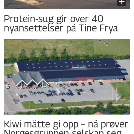
Protein-sug gir over 40
nyansettelser på Tine Frya
Kiwi måtte gi opp – nå prøver
Norgesgruppen-selskap seg