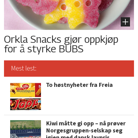
Orkla Snacks gjør oppkjøp
for å styrke BUBS
Mest lest:
To høstnyheter fra Freia
Kiwi måtte gi opp – nå prøver
Norgesgruppen-selskap seg
igjen med dansk lavpris