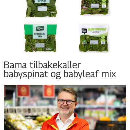
Bama tilbakekaller
babyspinat og babyleaf mix