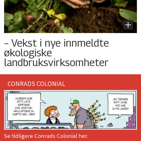
– Vekst i nye innmeldte
økologiske
landbruksvirksomheter
CONRADS COLONIAL
Se tidligere Conrads Colonial her.