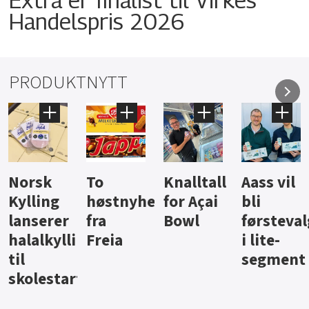
Handelspris 2026
PRODUKTNYTT
Knalltall
Aass vil
Brus og
Hard
ter
for Açai
bli
jus fra
iste fra
Bowl
førstevalg
Berentsen
Hansa
i lite-
segment