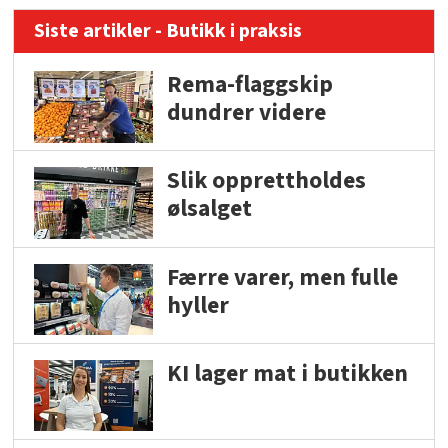
Siste artikler - Butikk i praksis
Rema-flaggskip
dundrer videre
Slik opprettholdes
ølsalget
Færre varer, men fulle
hyller
KI lager mat i butikken