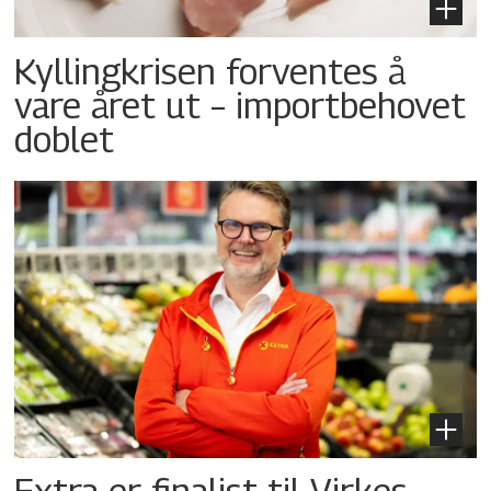
Kyllingkrisen forventes å
vare året ut – importbehovet
doblet
Extra er finalist til Virkes