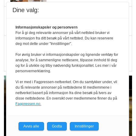
Dine valg:
Kolonihagen sliter
med å få tak i nok melk
Informasjonskapsler og personvern
For å gi deg relevante annonser på vårt nettsted bruker vi
informasjon fra ditt besøk på vårt nettsted. Du kan reservere
Rapport: Økokundene
deg mot dette under "Innstillinger".
er klare! Er markedet
For øvrig bruker vi informasjonskapsler og lignende verktøy for
det?
analyse, for å sammenligne nettlesere, tilpasse innhold til deg
og for å utvikle og tilby nødvendig funksjonalitet. Les mer i vår
personvernerklæring.
Vi er med i Fagpressen-nettverket. Om du samtykker under, vil
du få relevante annonser på nettstedene til medlemmene i
nettverket basert på informasjon fra dine besøk på tvers av
disse nettstedene. En oversikt over medlemmene finner du på
Fagpressen.no.
Avvis alle
Godta
Innstillinger