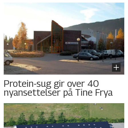
Protein-sug gir over 40
nyansettelser på Tine Frya