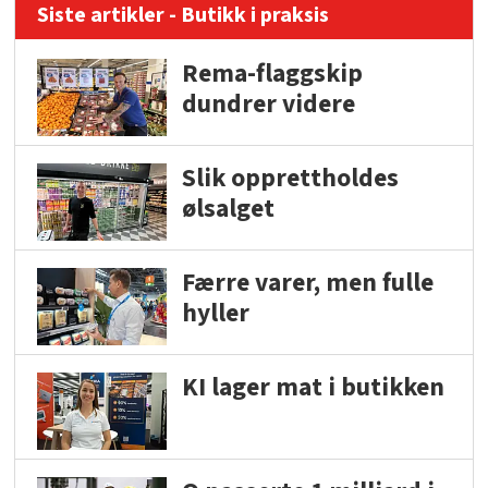
Siste artikler - Butikk i praksis
Rema-flaggskip
dundrer videre
Slik opprettholdes
ølsalget
Færre varer, men fulle
hyller
KI lager mat i butikken