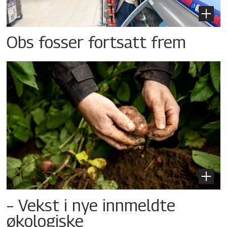
Obs fosser fortsatt frem
– Vekst i nye innmeldte
økologiske