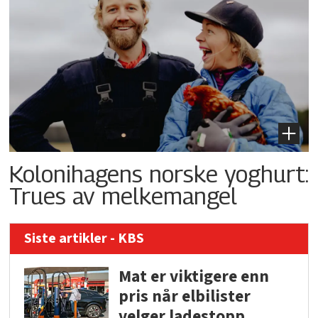
Kolonihagens norske yoghurt:
Trues av melkemangel
Siste artikler - KBS
Mat er viktigere enn
pris når elbilister
velger ladestopp