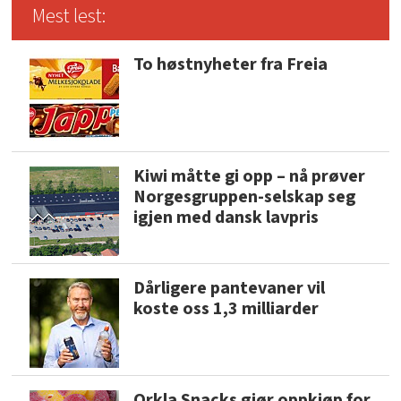
Mest lest:
To høstnyheter fra Freia
Kiwi måtte gi opp – nå prøver
Norgesgruppen-selskap seg
igjen med dansk lavpris
Dårligere pantevaner vil
koste oss 1,3 milliarder
Orkla Snacks gjør oppkjøp for