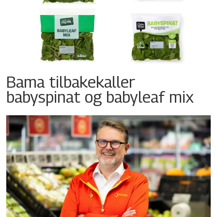
Bama tilbakekaller
babyspinat og babyleaf mix