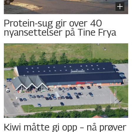
Protein-sug gir over 40
nyansettelser på Tine Frya
Kiwi måtte gi opp – nå prøver