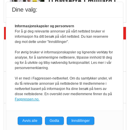
Q passerte 1 milliard i
Rema i 2025
Dine valg:
Informasjonskapsler og personvern
Siste artikler - Økologisk
For å gi deg relevante annonser på vårt nettsted bruker vi
informasjon fra ditt besøk på vårt nettsted. Du kan reservere
deg mot dette under "Innstillinger".
Kolonihagens norske
For øvrig bruker vi informasjonskapsler og lignende verktøy for
yoghurt: Trues av
analyse, for å sammenligne nettlesere, tilpasse innhold til deg
melkemangel
og for å utvikle og tilby nødvendig funksjonalitet. Les mer i vår
personvernerklæring.
Marit Kolby vant
Vi er med i Fagpressen-nettverket. Om du samtykker under, vil
du få relevante annonser på nettstedene til medlemmene i
Økologisk Norge sin
nettverket basert på informasjon fra dine besøk på tvers av
hederspris
disse nettstedene. En oversikt over medlemmene finner du på
Fagpressen.no.
Blir enklere å velge
økologisk i butikkhylla
Avvis alle
Godta
Innstillinger