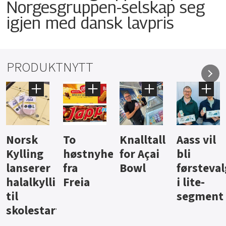
Norgesgruppen-selskap seg
igjen med dansk lavpris
PRODUKTNYTT
Knalltall
Aass vil
Brus og
Hard
ter
for Açai
bli
jus fra
iste fra
Bowl
førstevalg
Berentsen
Hansa
i lite-
segment