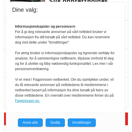
Slik opprettholdes
ølsalget
Dine valg:
Informasjonskapsler og personvern
Færre varer, men fulle
For å gi deg relevante annonser på vårt nettsted bruker vi
hyller
informasjon fra ditt besøk på vårt nettsted. Du kan reservere
deg mot dette under "Innstillinger".
For øvrig bruker vi informasjonskapsler og lignende verktøy for
KI lager mat i butikken
analyse, for å sammenligne nettlesere, tilpasse innhold til deg
og for å utvikle og tilby nødvendig funksjonalitet. Les mer i vår
personvernerklæring.
Vi er med i Fagpressen-nettverket. Om du samtykker under, vil
Q passerte 1 milliard i
du få relevante annonser på nettstedene til medlemmene i
nettverket basert på informasjon fra dine besøk på tvers av
Rema i 2025
disse nettstedene. En oversikt over medlemmene finner du på
Fagpressen.no.
Siste artikler - Økologisk
Avvis alle
Godta
Innstillinger