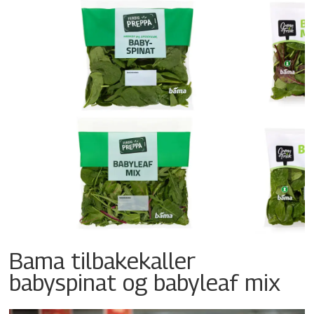
Bama tilbakekaller
babyspinat og babyleaf mix