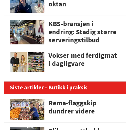
oktan
KBS-bransjen i
endring: Stadig større
serveringstilbud
Vokser med ferdigmat
i dagligvare
Siste artikler - Butikk i praksis
Rema-flaggskip
dundrer videre