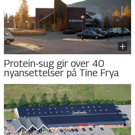
Protein-sug gir over 40
nyansettelser på Tine Frya