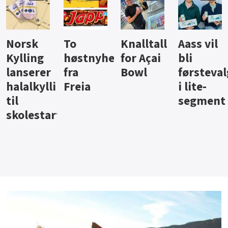
Knalltall
Aass vil
Brus og
Hard
ter
for Açai
bli
jus fra
iste fra
Bowl
førstevalg
Berentsen
Hansa
i lite-
segment