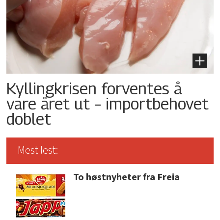
Kyllingkrisen forventes å
vare året ut – importbehovet
doblet
Mest lest:
To høstnyheter fra Freia