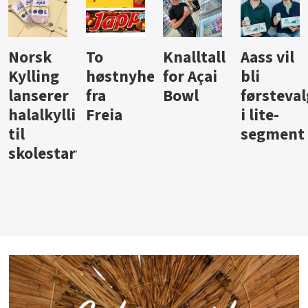
Knalltall
Aass vil
Brus og
Hard
ter
for Açai
bli
jus fra
iste fra
Bowl
førstevalg
Berentsen
Hansa
i lite-
segment