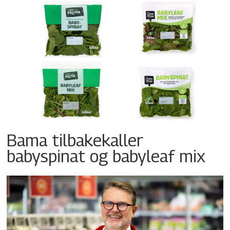
Bama tilbakekaller
babyspinat og babyleaf mix