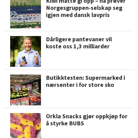
Kiwi måtte gi opp – nå prøver
Norgesgruppen-selskap seg
igjen med dansk lavpris
Dårligere pantevaner vil
koste oss 1,3 milliarder
Butikktesten: Supermarked i
nærsenter i for store sko
Orkla Snacks gjør oppkjøp for
å styrke BUBS