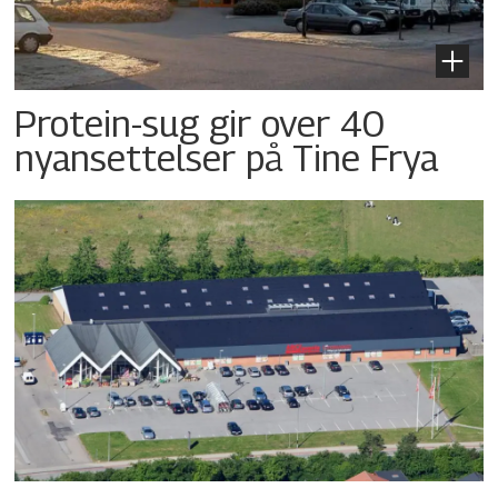
Protein-sug gir over 40
nyansettelser på Tine Frya