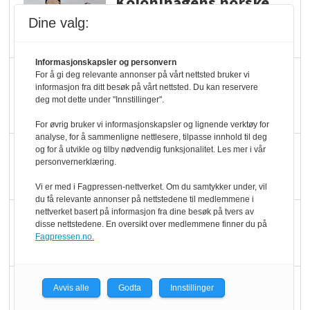
Kolonihagens norske
yoghurt: Trues av
Dine valg:
melkemangel
Informasjonskapsler og personvern
Marit Kolby vant
For å gi deg relevante annonser på vårt nettsted bruker vi
informasjon fra ditt besøk på vårt nettsted. Du kan reservere
Økologisk Norge sin
deg mot dette under "Innstillinger".
hederspris
For øvrig bruker vi informasjonskapsler og lignende verktøy for
analyse, for å sammenligne nettlesere, tilpasse innhold til deg
Blir enklere å velge
og for å utvikle og tilby nødvendig funksjonalitet. Les mer i vår
personvernerklæring.
økologisk i butikkhylla
Vi er med i Fagpressen-nettverket. Om du samtykker under, vil
du få relevante annonser på nettstedene til medlemmene i
nettverket basert på informasjon fra dine besøk på tvers av
Kolonihagen sliter
disse nettstedene. En oversikt over medlemmene finner du på
med å få tak i nok melk
Fagpressen.no.
Rapport: Økokundene
Avvis alle
Godta
Innstillinger
er klare! Er markedet