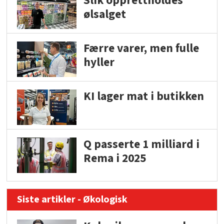
Slik opprettholdes
ølsalget
Færre varer, men fulle
hyller
KI lager mat i butikken
Q passerte 1 milliard i
Rema i 2025
Siste artikler - Økologisk