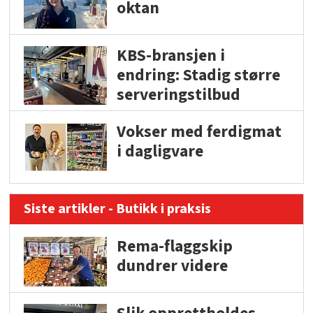
oktan
KBS-bransjen i
endring: Stadig større
serveringstilbud
Vokser med ferdigmat
i dagligvare
Siste artikler - Butikk i praksis
Rema-flaggskip
dundrer videre