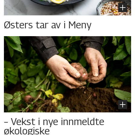
Østers tar av i Meny
– Vekst i nye innmeldte
økologiske