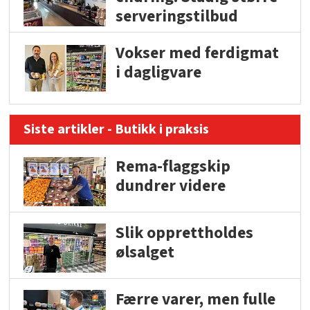
serveringstilbud
Vokser med ferdigmat
i dagligvare
Siste artikler - Butikk i praksis
Rema-flaggskip
dundrer videre
Slik opprettholdes
ølsalget
Færre varer, men fulle