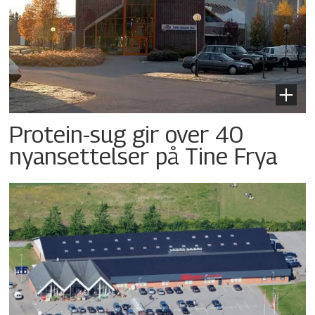
Protein-sug gir over 40
nyansettelser på Tine Frya