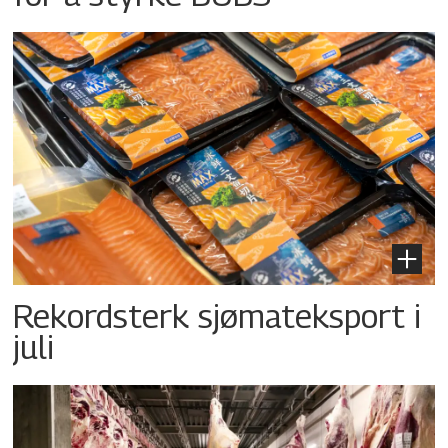
Rekordsterk sjømateksport i
juli