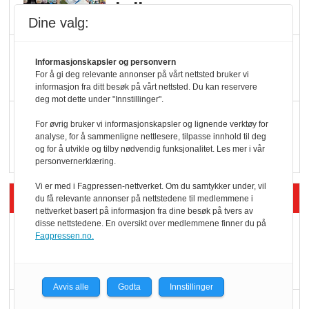
hyller
Dine valg:
KI lager mat i butikken
Informasjonskapsler og personvern
For å gi deg relevante annonser på vårt nettsted bruker vi
informasjon fra ditt besøk på vårt nettsted. Du kan reservere
deg mot dette under "Innstillinger".
Q passerte 1 milliard i
For øvrig bruker vi informasjonskapsler og lignende verktøy for
Rema i 2025
analyse, for å sammenligne nettlesere, tilpasse innhold til deg
og for å utvikle og tilby nødvendig funksjonalitet. Les mer i vår
personvernerklæring.
Vi er med i Fagpressen-nettverket. Om du samtykker under, vil
Siste artikler - Økologisk
du få relevante annonser på nettstedene til medlemmene i
nettverket basert på informasjon fra dine besøk på tvers av
disse nettstedene. En oversikt over medlemmene finner du på
Kolonihagens norske
Fagpressen.no.
yoghurt: Trues av
melkemangel
Avvis alle
Godta
Innstillinger