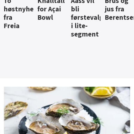
Knalltall
Aass vil
Brus og
Hard
ter
for Açai
bli
jus fra
iste fra
Bowl
førstevalg
Berentsen
Hansa
i lite-
segment