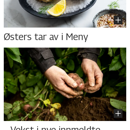
Østers tar av i Meny
– Vekst i nye innmeldte