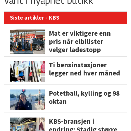
Vant i nyåpnet butikk
Siste artikler - KBS
Mat er viktigere enn
pris når elbilister
velger ladestopp
Ti bensinstasjoner
legger ned hver måned
Potetball, kylling og 98
oktan
KBS-bransjen i
endring: Stadig større