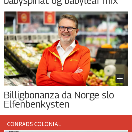
babyspinat og babyleaf mix
Billigbonanza da Norge slo
Elfenbenkysten
CONRADS COLONIAL