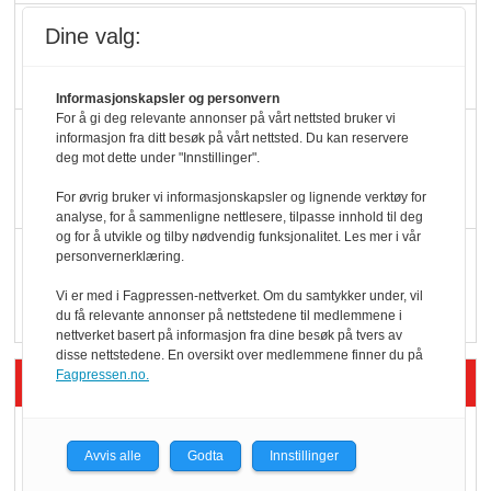
Potetball, kylling og 98
Dine valg:
oktan
Informasjonskapsler og personvern
For å gi deg relevante annonser på vårt nettsted bruker vi
KBS-bransjen i
informasjon fra ditt besøk på vårt nettsted. Du kan reservere
deg mot dette under "Innstillinger".
endring: Stadig større
serveringstilbud
For øvrig bruker vi informasjonskapsler og lignende verktøy for
analyse, for å sammenligne nettlesere, tilpasse innhold til deg
og for å utvikle og tilby nødvendig funksjonalitet. Les mer i vår
Vokser med ferdigmat
personvernerklæring.
i dagligvare
Vi er med i Fagpressen-nettverket. Om du samtykker under, vil
du få relevante annonser på nettstedene til medlemmene i
nettverket basert på informasjon fra dine besøk på tvers av
disse nettstedene. En oversikt over medlemmene finner du på
Siste artikler - Butikk i praksis
Fagpressen.no.
Rema-flaggskip
Avvis alle
Godta
Innstillinger
dundrer videre