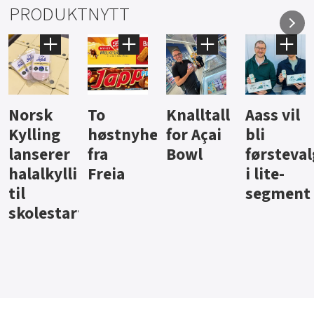
PRODUKTNYTT
Knalltall
Aass vil
Brus og
Hard
ter
for Açai
bli
jus fra
iste fra
Bowl
førstevalg
Berentsen
Hansa
i lite-
segment