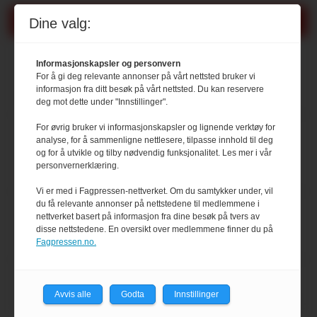
Siste artikler - Økologisk
Dine valg:
Kolonihagens norske
Informasjonskapsler og personvern
yoghurt: Trues av
For å gi deg relevante annonser på vårt nettsted bruker vi
informasjon fra ditt besøk på vårt nettsted. Du kan reservere
melkemangel
deg mot dette under "Innstillinger".
For øvrig bruker vi informasjonskapsler og lignende verktøy for
Marit Kolby vant
analyse, for å sammenligne nettlesere, tilpasse innhold til deg
Økologisk Norge sin
og for å utvikle og tilby nødvendig funksjonalitet. Les mer i vår
personvernerklæring.
hederspris
Vi er med i Fagpressen-nettverket. Om du samtykker under, vil
du få relevante annonser på nettstedene til medlemmene i
Blir enklere å velge
nettverket basert på informasjon fra dine besøk på tvers av
økologisk i butikkhylla
disse nettstedene. En oversikt over medlemmene finner du på
Fagpressen.no.
Kolonihagen sliter
med å få tak i nok melk
Avvis alle
Godta
Innstillinger