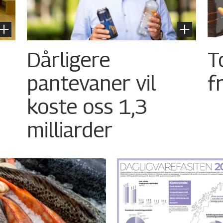
Dårligere
T
pantevaner vil
f
koste oss 1,3
milliarder