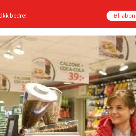
tikk bedre!
Bli abo