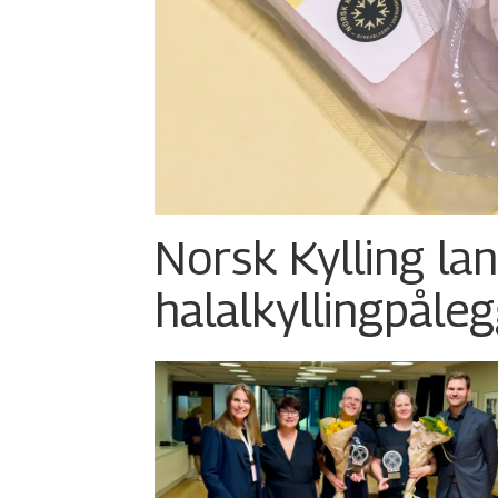
Norsk Kylling la
halalkylling­påleg