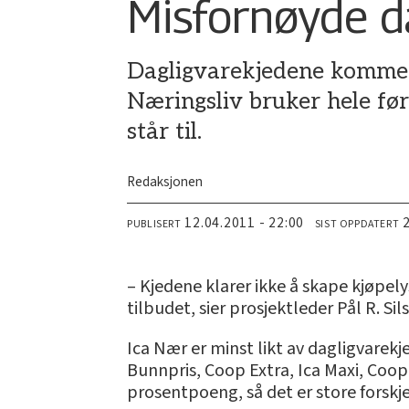
Misfornøyde d
Dagligvarekjedene kommer 
Næringsliv bruker hele før
står til.
Redaksjonen
12.04.2011 - 22:00
PUBLISERT
SIST OPPDATERT
– Kjedene klarer ikke å skape kjøpely
tilbudet, sier prosjektleder Pål R. 
Ica Nær er minst likt av dagligvarekj
Bunnpris, Coop Extra, Ica Maxi, Coo
prosentpoeng, så det er store forskj