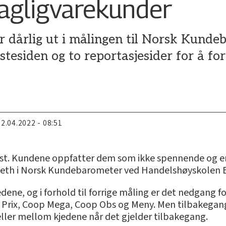
agligvarekunder
dårlig ut i målingen til Norsk Kunde
stesiden og to reportasjesider for å for
22.04.2022 - 08:51
st. Kundene oppfatter dem som ikke spennende og er i 
Silseth i Norsk Kundebarometer ved Handelshøyskolen B
edene, og i forhold til forrige måling er det nedgang 
p Prix, Coop Mega, Coop Obs og Meny. Men tilbakegange
eller mellom kjedene når det gjelder tilbakegang.