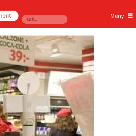
nnent
Søk