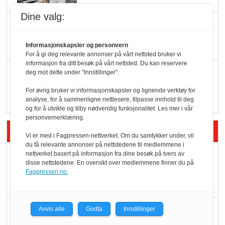
Dine valg:
KI lager mat i butikken
Informasjonskapsler og personvern
For å gi deg relevante annonser på vårt nettsted bruker vi
informasjon fra ditt besøk på vårt nettsted. Du kan reservere
Q passerte 1 milliard i
deg mot dette under "Innstillinger".
Rema i 2025
For øvrig bruker vi informasjonskapsler og lignende verktøy for
analyse, for å sammenligne nettlesere, tilpasse innhold til deg
og for å utvikle og tilby nødvendig funksjonalitet. Les mer i vår
personvernerklæring.
Siste artikler - Økologisk
Vi er med i Fagpressen-nettverket. Om du samtykker under, vil
du få relevante annonser på nettstedene til medlemmene i
Kolonihagens norske
nettverket basert på informasjon fra dine besøk på tvers av
disse nettstedene. En oversikt over medlemmene finner du på
yoghurt: Trues av
Fagpressen.no.
melkemangel
Marit Kolby vant
Avvis alle
Godta
Innstillinger