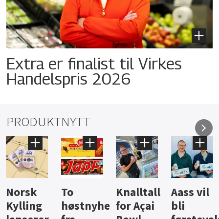
Extra er finalist til Virkes
Handelspris 2026
PRODUKTNYTT
Knalltall
Aass vil
Brus og
Hard
ter
for Açai
bli
jus fra
iste fra