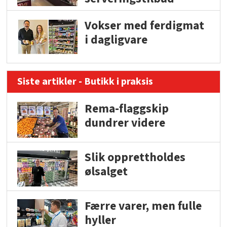
Vokser med ferdigmat
i dagligvare
Siste artikler - Butikk i praksis
Rema-flaggskip
dundrer videre
Slik opprettholdes
ølsalget
Færre varer, men fulle
hyller