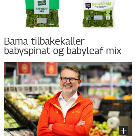
Bama tilbakekaller
babyspinat og babyleaf mix