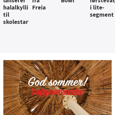
Bowl
førstevalg
Berentsen
Hansa
i lite-
segment