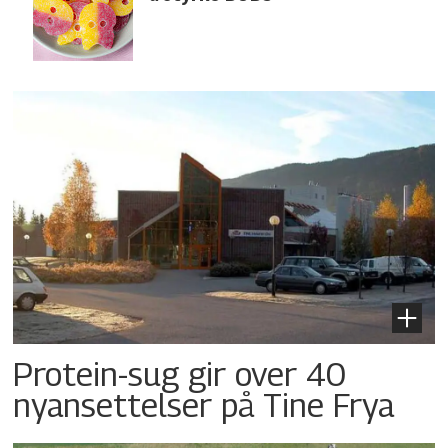
Protein-sug gir over 40
nyansettelser på Tine Frya