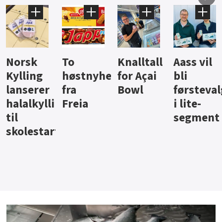
Knalltall
Aass vil
Brus og
Hard
ter
for Açai
bli
jus fra
iste fra
Bowl
førstevalg
Berentsen
Hansa
i lite-
segment