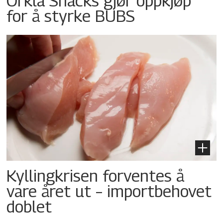
Orkla Snacks gjør oppkjøp
for å styrke BUBS
Kyllingkrisen forventes å
vare året ut – importbehovet
doblet