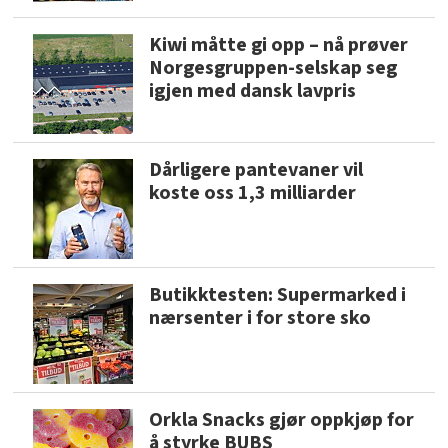
Kiwi måtte gi opp – nå prøver
Norgesgruppen-selskap seg
igjen med dansk lavpris
Dårligere pantevaner vil
koste oss 1,3 milliarder
Butikktesten: Supermarked i
nærsenter i for store sko
Orkla Snacks gjør oppkjøp for
å styrke BUBS