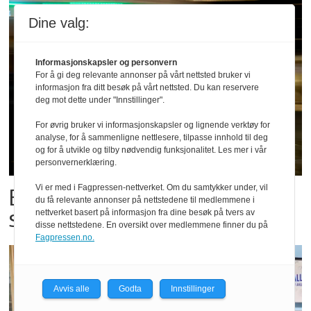
Dine valg:
Informasjonskapsler og personvern
For å gi deg relevante annonser på vårt nettsted bruker vi
informasjon fra ditt besøk på vårt nettsted. Du kan reservere
deg mot dette under "Innstillinger".
For øvrig bruker vi informasjonskapsler og lignende verktøy for
analyse, for å sammenligne nettlesere, tilpasse innhold til deg
og for å utvikle og tilby nødvendig funksjonalitet. Les mer i vår
personvernerklæring.
Vi er med i Fagpressen-nettverket. Om du samtykker under, vil
Bestillings-rush i foodora før
du få relevante annonser på nettstedene til medlemmene i
storkampen
nettverket basert på informasjon fra dine besøk på tvers av
disse nettstedene. En oversikt over medlemmene finner du på
Fagpressen.no.
Avvis alle
Godta
Innstillinger