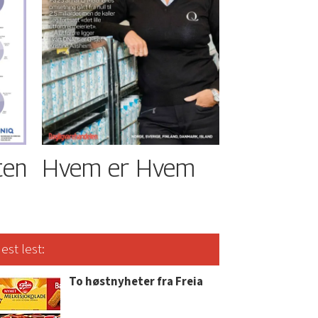
ten
Hvem er Hvem
est lest:
To høstnyheter fra Freia