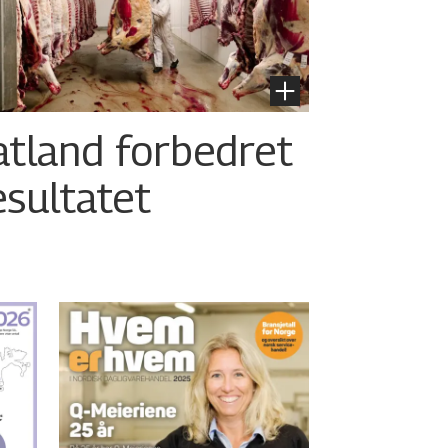
atland forbedret
esultatet