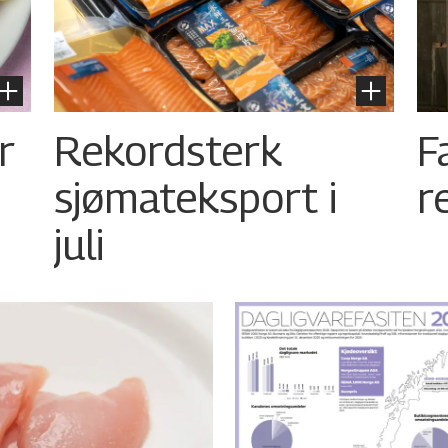
r
Rekordsterk
F
sjømateksport i
r
juli