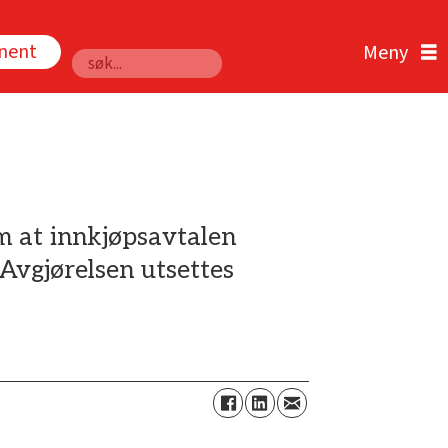
nnent
Søk
m at innkjøpsavtalen
Avgjørelsen utsettes