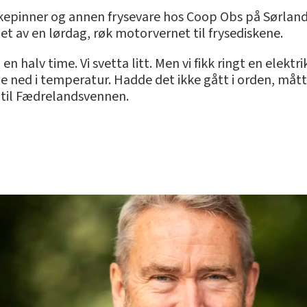
skepinner og annen frysevare hos Coop Obs på Sørlands
et av en lørdag, røk motorvernet til frysediskene.
 en halv time. Vi svetta litt. Men vi fikk ringt en elek
e ned i temperatur. Hadde det ikke gått i orden, måtte 
n til Fædrelandsvennen.