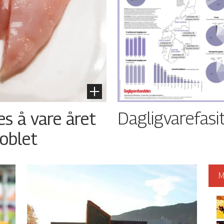
Dagligvarefasi
es å vare året
oblet
M