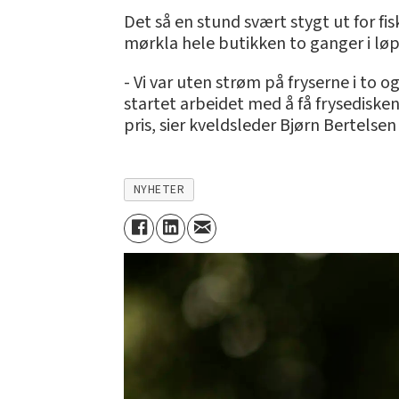
Det så en stund svært stygt ut for fi
mørkla hele butikken to ganger i løp
- Vi var uten strøm på fryserne i to og
startet arbeidet med å få frysedisken
pris, sier kveldsleder Bjørn Bertelse
NYHETER