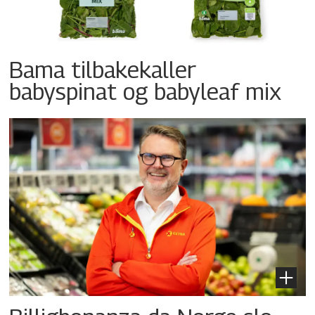
Bama tilbakekaller
babyspinat og babyleaf mix