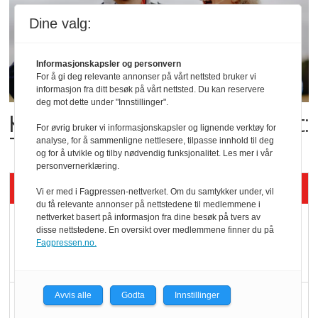
Dine valg:
Informasjonskapsler og personvern
For å gi deg relevante annonser på vårt nettsted bruker vi
informasjon fra ditt besøk på vårt nettsted. Du kan reservere
deg mot dette under "Innstillinger".
Kolonihagens norske yoghurt:
For øvrig bruker vi informasjonskapsler og lignende verktøy for
Trues av melkemangel
analyse, for å sammenligne nettlesere, tilpasse innhold til deg
og for å utvikle og tilby nødvendig funksjonalitet. Les mer i vår
personvernerklæring.
Siste artikler - KBS
Vi er med i Fagpressen-nettverket. Om du samtykker under, vil
du få relevante annonser på nettstedene til medlemmene i
nettverket basert på informasjon fra dine besøk på tvers av
Mat er viktigere enn
disse nettstedene. En oversikt over medlemmene finner du på
pris når elbilister
Fagpressen.no.
velger ladestopp
Avvis alle
Godta
Innstillinger
Ti bensinstasjoner