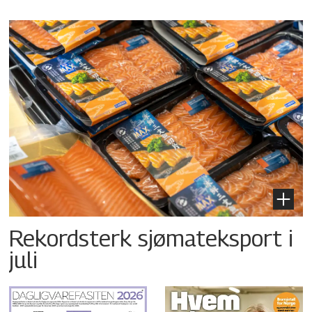
Rekordsterk sjømateksport i
juli