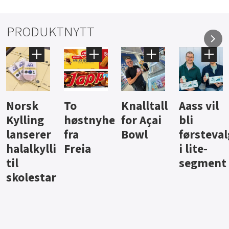
PRODUKTNYTT
To
Knalltall
Aass vil
Brus og
høstnyheter
for Açai
bli
jus fra
fra
Bowl
førstevalg
Berentsen
ngpålegg
Freia
i lite-
segment