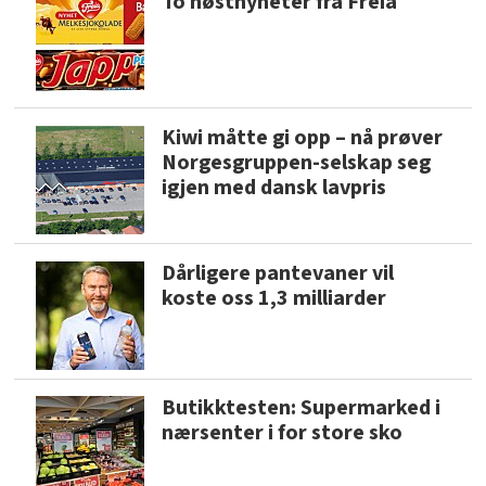
To høstnyheter fra Freia
Kiwi måtte gi opp – nå prøver
Norgesgruppen-selskap seg
igjen med dansk lavpris
Dårligere pantevaner vil
koste oss 1,3 milliarder
Butikktesten: Supermarked i
nærsenter i for store sko