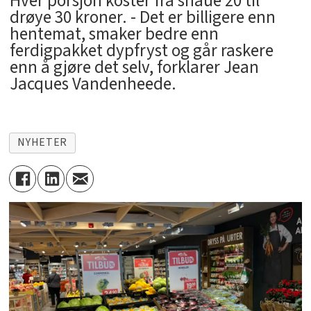
Hver porsjon koster fra snaue 20 til
drøye 30 kroner. - Det er billigere enn
hentemat, smaker bedre enn
ferdigpakket dypfryst og går raskere
enn å gjøre det selv, forklarer Jean
Jacques Vandenheede.
NYHETER