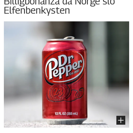
Billigbonanza da Norge slo
Elfenbenkysten