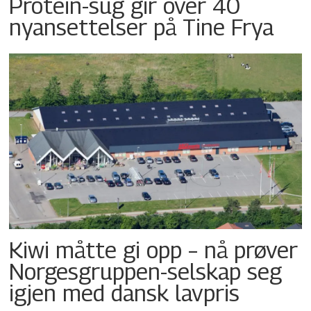
Protein-sug gir over 40
nyansettelser på Tine Frya
Kiwi måtte gi opp – nå prøver
Norgesgruppen-selskap seg
igjen med dansk lavpris