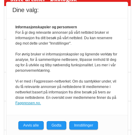
Dine valg:
Kolonihagens norske
yoghurt: Trues av
Informasjonskapsler og personvern
melkemangel
For å gi deg relevante annonser på vårt nettsted bruker vi
informasjon fra ditt besøk på vårt nettsted. Du kan reservere
deg mot dette under "Innstillinger".
Marit Kolby vant
Økologisk Norge sin
For øvrig bruker vi informasjonskapsler og lignende verktøy for
analyse, for å sammenligne nettlesere, tilpasse innhold til deg
hederspris
og for å utvikle og tilby nødvendig funksjonalitet. Les mer i vår
personvernerklæring.
Blir enklere å velge
Vi er med i Fagpressen-nettverket. Om du samtykker under, vil
du få relevante annonser på nettstedene til medlemmene i
økologisk i butikkhylla
nettverket basert på informasjon fra dine besøk på tvers av
disse nettstedene. En oversikt over medlemmene finner du på
Fagpressen.no.
Kolonihagen sliter
med å få tak i nok melk
Avvis alle
Godta
Innstillinger