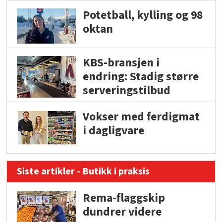
Potetball, kylling og 98
oktan
KBS-bransjen i
endring: Stadig større
serveringstilbud
Vokser med ferdigmat
i dagligvare
Siste artikler - Butikk i praksis
Rema-flaggskip
dundrer videre