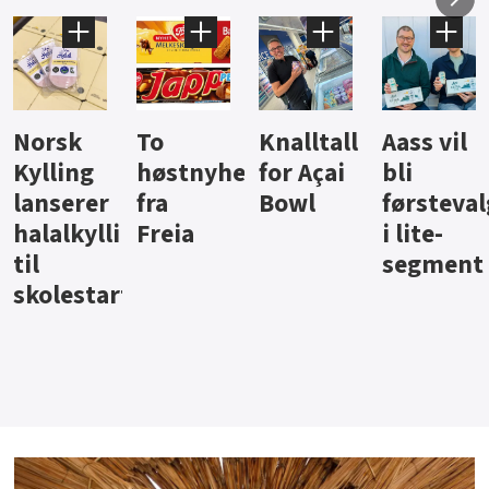
Knalltall
Aass vil
Brus og
Hard
ter
for Açai
bli
jus fra
iste fra
Bowl
førstevalg
Berentsen
Hansa
i lite-
segment