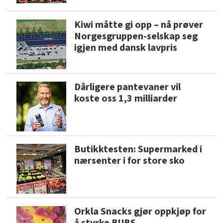
Kiwi måtte gi opp – nå prøver
Norgesgruppen-selskap seg
igjen med dansk lavpris
Dårligere pantevaner vil
koste oss 1,3 milliarder
Butikktesten: Supermarked i
nærsenter i for store sko
Orkla Snacks gjør oppkjøp for
å styrke BUBS