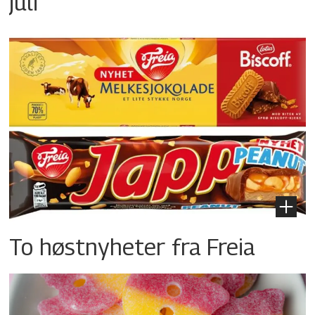
juli
To høstnyheter fra Freia