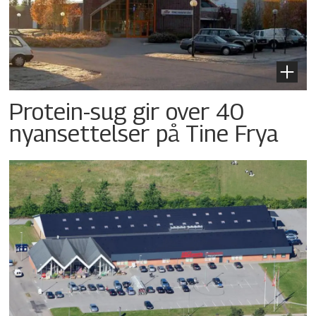
Protein-sug gir over 40
nyansettelser på Tine Frya