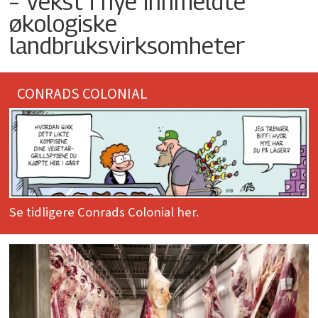
– Vekst i nye innmeldte
økologiske
landbruksvirksomheter
CONRADS COLONIAL
Se tidligere Conrads Colonial her.