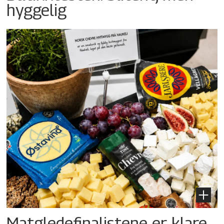
hyggelig
Matgledefinalistene er klare