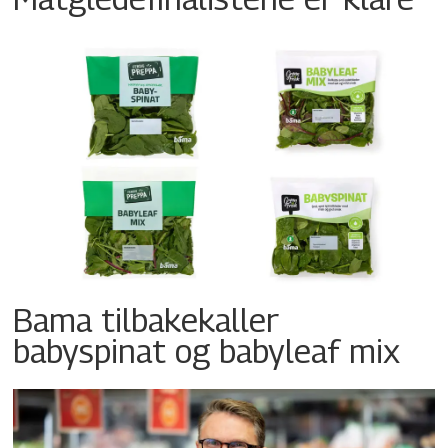
Bama tilbakekaller
babyspinat og babyleaf mix