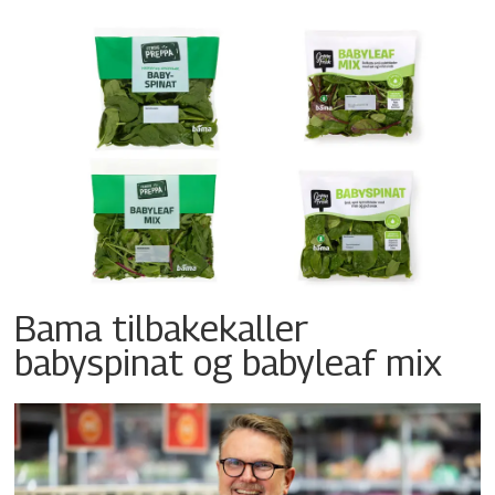
Bama tilbakekaller
babyspinat og babyleaf mix