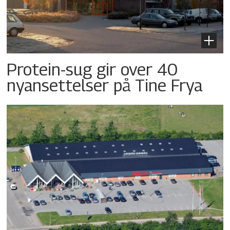
Protein-sug gir over 40
nyansettelser på Tine Frya