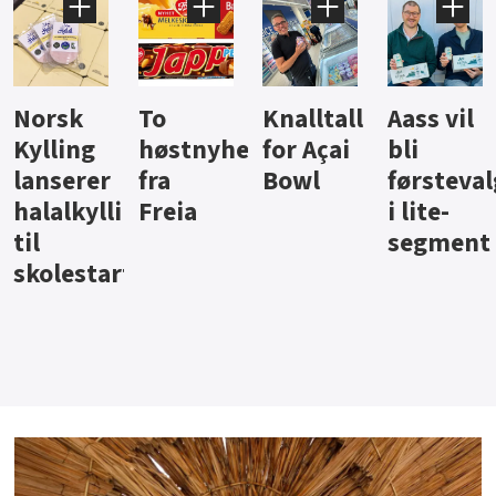
Knalltall
Aass vil
Brus og
Hard
ter
for Açai
bli
jus fra
iste fra
Bowl
førstevalg
Berentsen
Hansa
i lite-
segment