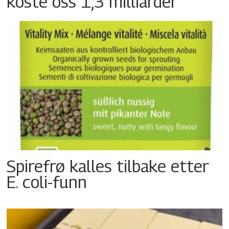
koste oss 1,3 milliarder
Spirefrø kalles tilbake etter
E. coli-funn