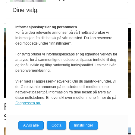
er klare! Er markedet
Dine valg:
det?
Informasjonskapsler og personvern
For å gi deg relevante annonser på vårt nettsted bruker vi
informasjon fra ditt besøk på vårt nettsted. Du kan reservere
deg mot dette under "Innstillinger".
For øvrig bruker vi informasjonskapsler og lignende verktøy for
analyse, for å sammenligne nettlesere, tilpasse innhold til deg
og for å utvikle og tilby nødvendig funksjonalitet. Les mer i vår
personvernerklæring.
Vi er med i Fagpressen-nettverket. Om du samtykker under, vil
du få relevante annonser på nettstedene til medlemmene i
nettverket basert på informasjon fra dine besøk på tvers av
disse nettstedene. En oversikt over medlemmene finner du på
Bestillings-rush i foodora før
Fagpressen.no.
storkampen
Avvis alle
Godta
Innstillinger