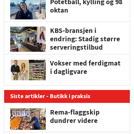
Potetball, kylling og 98
oktan
KBS-bransjen i
endring: Stadig større
serveringstilbud
Vokser med ferdigmat
i dagligvare
Siste artikler - Butikk i praksis
Rema-flaggskip
dundrer videre