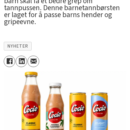
barn skal få et bedre grep om
tannpussen. Denne barnetannbørsten
er laget for å passe barns hender og
gripeevne.
NYHETER