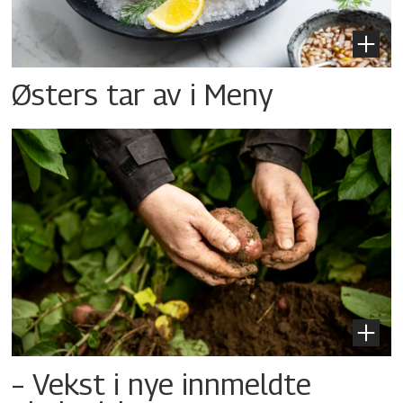
Østers tar av i Meny
– Vekst i nye innmeldte