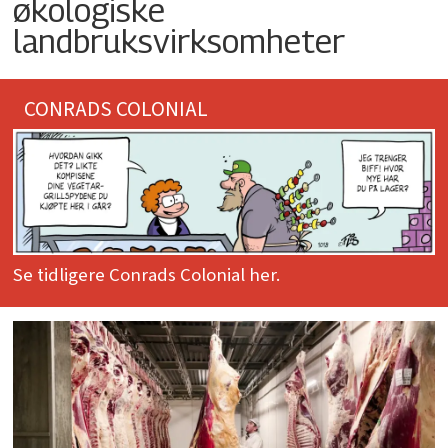
økologiske
landbruksvirksomheter
CONRADS COLONIAL
Se tidligere Conrads Colonial her.