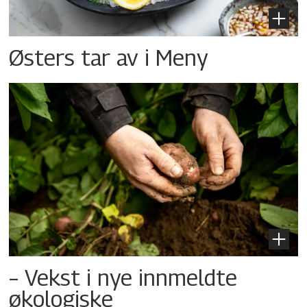
Østers tar av i Meny
– Vekst i nye innmeldte
økologiske