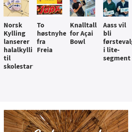
Knalltall
Aass vil
Brus og
Hard
ter
for Açai
bli
jus fra
iste fra
Bowl
førstevalg
Berentsen
Hansa
i lite-
segment