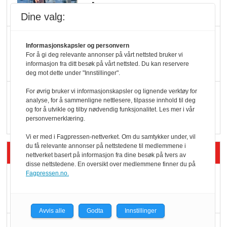
oktan
Dine valg:
KBS-bransjen i
Informasjonskapsler og personvern
endring: Stadig større
For å gi deg relevante annonser på vårt nettsted bruker vi
informasjon fra ditt besøk på vårt nettsted. Du kan reservere
serveringstilbud
deg mot dette under "Innstillinger".
For øvrig bruker vi informasjonskapsler og lignende verktøy for
Vokser med ferdigmat
analyse, for å sammenligne nettlesere, tilpasse innhold til deg
i dagligvare
og for å utvikle og tilby nødvendig funksjonalitet. Les mer i vår
personvernerklæring.
Vi er med i Fagpressen-nettverket. Om du samtykker under, vil
du få relevante annonser på nettstedene til medlemmene i
Siste artikler - Butikk i praksis
nettverket basert på informasjon fra dine besøk på tvers av
disse nettstedene. En oversikt over medlemmene finner du på
Fagpressen.no.
Rema-flaggskip
dundrer videre
Avvis alle
Godta
Innstillinger