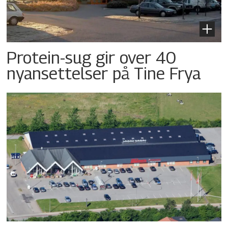
Protein-sug gir over 40
nyansettelser på Tine Frya