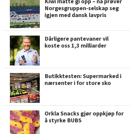
Kiwi måtte gi opp – nå prøver
Norgesgruppen-selskap seg
igjen med dansk lavpris
Dårligere pantevaner vil
koste oss 1,3 milliarder
Butikktesten: Supermarked i
nærsenter i for store sko
Orkla Snacks gjør oppkjøp for
å styrke BUBS