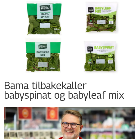
Bama tilbakekaller
babyspinat og babyleaf mix