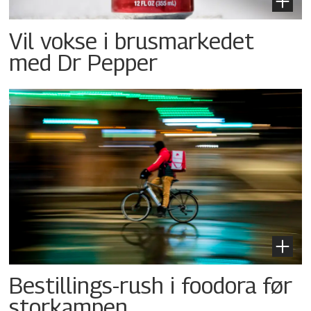
Vil vokse i brusmarkedet
med Dr Pepper
Bestillings-rush i foodora før
storkampen