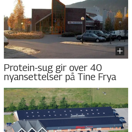
Protein-sug gir over 40
nyansettelser på Tine Frya