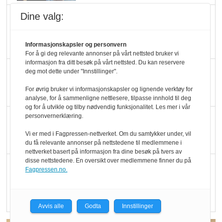
Dine valg:
Marit Kolby vant
Økologisk Norge sin
hederspris
Informasjonskapsler og personvern
For å gi deg relevante annonser på vårt nettsted bruker vi
informasjon fra ditt besøk på vårt nettsted. Du kan reservere
Blir enklere å velge
deg mot dette under "Innstillinger".
økologisk i butikkhylla
For øvrig bruker vi informasjonskapsler og lignende verktøy for
analyse, for å sammenligne nettlesere, tilpasse innhold til deg
og for å utvikle og tilby nødvendig funksjonalitet. Les mer i vår
personvernerklæring.
Kolonihagen sliter
med å få tak i nok melk
Vi er med i Fagpressen-nettverket. Om du samtykker under, vil
du få relevante annonser på nettstedene til medlemmene i
nettverket basert på informasjon fra dine besøk på tvers av
disse nettstedene. En oversikt over medlemmene finner du på
Rapport: Økokundene
Fagpressen.no.
er klare! Er markedet
det?
Avvis alle
Godta
Innstillinger