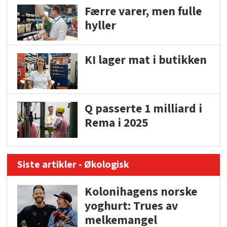
Færre varer, men fulle
hyller
KI lager mat i butikken
Q passerte 1 milliard i
Rema i 2025
Siste artikler - Økologisk
Kolonihagens norske
yoghurt: Trues av
melkemangel