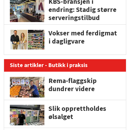
KBS-bransjen i
endring: Stadig større
serveringstilbud
Vokser med ferdigmat
i dagligvare
Siste artikler - Butikk i praksis
Rema-flaggskip
dundrer videre
Slik opprettholdes
ølsalget