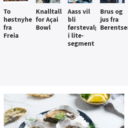
Knalltall
Aass vil
Brus og
Hard
ter
for Açai
bli
jus fra
iste fra
Bowl
førstevalg
Berentsen
Hansa
i lite-
segment