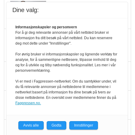
Kolonihagens norske
Dine valg:
yoghurt: Trues av
melkemangel
Informasjonskapsler og personvern
For å gi deg relevante annonser på vårt nettsted bruker vi
Marit Kolby vant
informasjon fra ditt besøk på vårt nettsted. Du kan reservere
deg mot dette under "Innstillinger".
Økologisk Norge sin
hederspris
For øvrig bruker vi informasjonskapsler og lignende verktøy for
analyse, for å sammenligne nettlesere, tilpasse innhold til deg
og for å utvikle og tilby nødvendig funksjonalitet. Les mer i vår
Blir enklere å velge
personvernerklæring.
økologisk i butikkhylla
Vi er med i Fagpressen-nettverket. Om du samtykker under, vil
du få relevante annonser på nettstedene til medlemmene i
nettverket basert på informasjon fra dine besøk på tvers av
Kolonihagen sliter
disse nettstedene. En oversikt over medlemmene finner du på
Fagpressen.no.
med å få tak i nok melk
Avvis alle
Godta
Innstillinger
Rapport: Økokundene