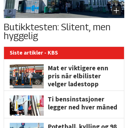
Butikktesten: Slitent, men
hyggelig
Siste artikler - KBS
Mat er viktigere enn
pris når elbilister
velger ladestopp
Ti bensinstasjoner
legger ned hver måned
Potetball, kylling og 98