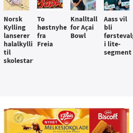
Knalltall
Aass vil
Brus og
Hard
ter
for Açai
bli
jus fra
iste fra
Bowl
førstevalg
Berentsen
Hansa
i lite-
segment