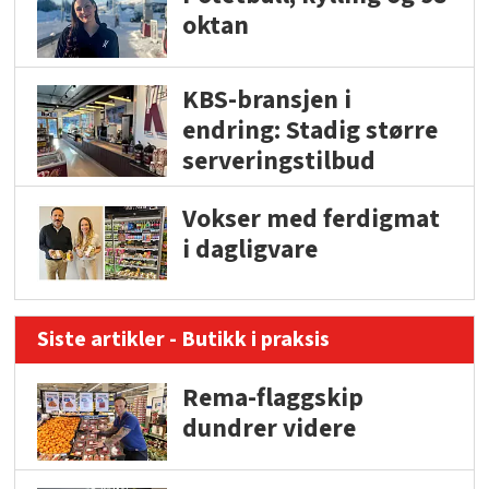
oktan
KBS-bransjen i
endring: Stadig større
serveringstilbud
Vokser med ferdigmat
i dagligvare
Siste artikler - Butikk i praksis
Rema-flaggskip
dundrer videre