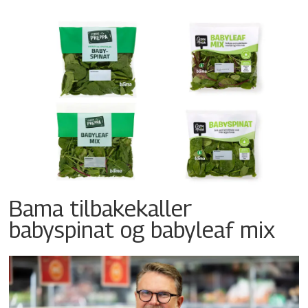
Bama tilbakekaller
babyspinat og babyleaf mix