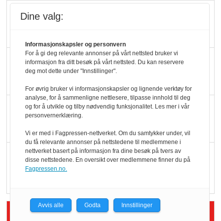
Slik opprettholdes
Dine valg:
ølsalget
Informasjonskapsler og personvern
For å gi deg relevante annonser på vårt nettsted bruker vi
Færre varer, men fulle
informasjon fra ditt besøk på vårt nettsted. Du kan reservere
deg mot dette under "Innstillinger".
hyller
For øvrig bruker vi informasjonskapsler og lignende verktøy for
analyse, for å sammenligne nettlesere, tilpasse innhold til deg
KI lager mat i butikken
og for å utvikle og tilby nødvendig funksjonalitet. Les mer i vår
personvernerklæring.
Vi er med i Fagpressen-nettverket. Om du samtykker under, vil
du få relevante annonser på nettstedene til medlemmene i
nettverket basert på informasjon fra dine besøk på tvers av
Q passerte 1 milliard i
disse nettstedene. En oversikt over medlemmene finner du på
Rema i 2025
Fagpressen.no.
Avvis alle
Godta
Innstillinger
Siste artikler - Økologisk