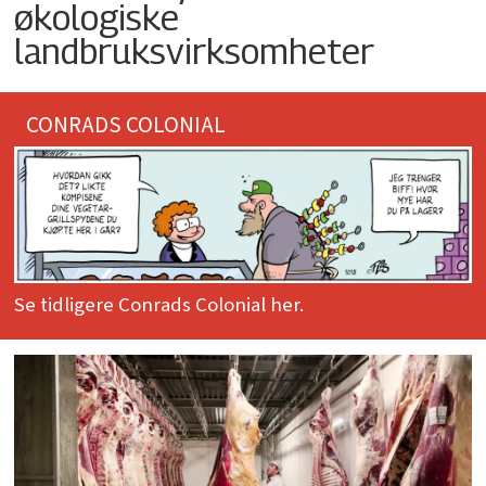
økologiske
landbruksvirksomheter
CONRADS COLONIAL
Se tidligere Conrads Colonial her.