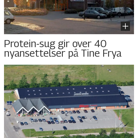
Protein-sug gir over 40
nyansettelser på Tine Frya