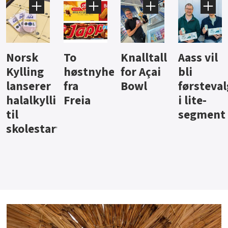
Knalltall
Aass vil
Brus og
Hard
ter
for Açai
bli
jus fra
iste fra
Bowl
førstevalg
Berentsen
Hansa
i lite-
segment