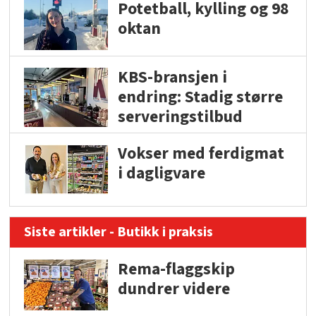
Potetball, kylling og 98
oktan
KBS-bransjen i
endring: Stadig større
serveringstilbud
Vokser med ferdigmat
i dagligvare
Siste artikler - Butikk i praksis
Rema-flaggskip
dundrer videre