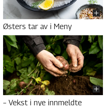
Østers tar av i Meny
– Vekst i nye innmeldte