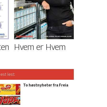
ten
Hvem er Hvem
est lest:
To høstnyheter fra Freia