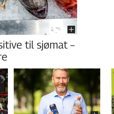
tive til sjømat –
re