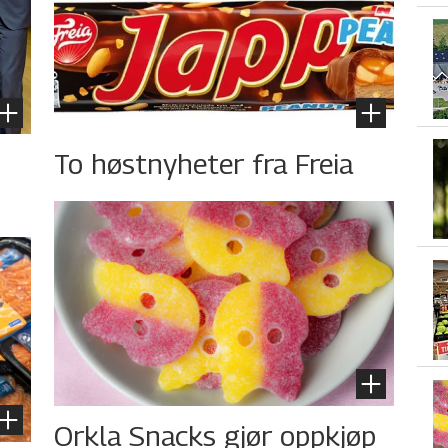
To høstnyheter fra Freia
Orkla Snacks gjør oppkjøp