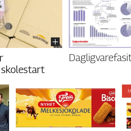
Dagligvarefasi
r
 skolestart
M