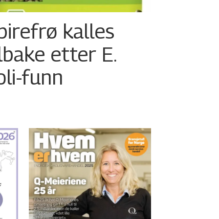
pirefrø kalles
ilbake etter E.
oli-funn