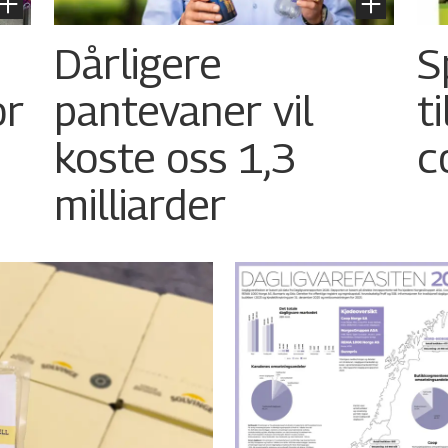
Dårligere
S
or
pantevaner vil
t
koste oss 1,3
c
milliarder