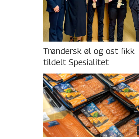
Trøndersk øl og ost fikk
tildelt Spesialitet