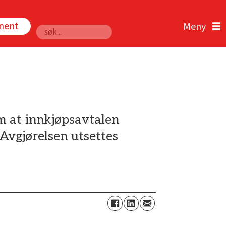
nnent
Søk
m at innkjøpsavtalen
Avgjørelsen utsettes