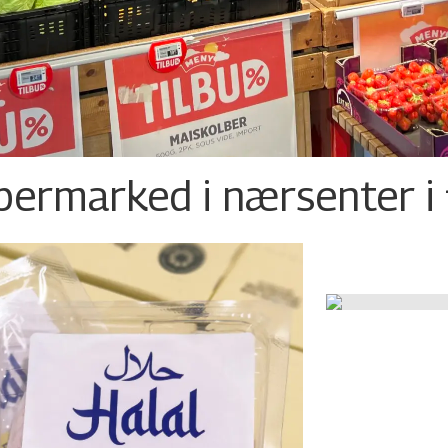
permarked i nærsenter i 