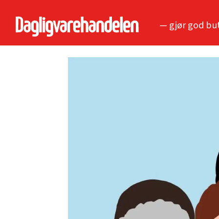
— gjør god bu