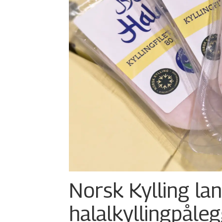
Norsk Kylling la
halalkylling­påleg