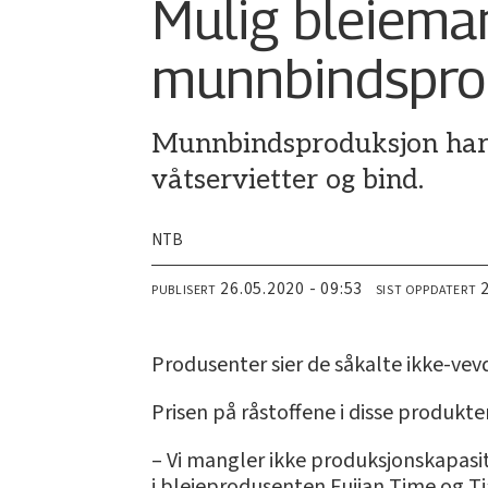
Mulig bleieman
munnbindspro
Munnbindsproduksjon har ø
våtservietter og bind.
NTB
26.05.2020 - 09:53
PUBLISERT
SIST OPPDATERT
Produsenter sier de såkalte ikke-vev
Prisen på råstoffene i disse produkte
– Vi mangler ikke produksjonskapasi
i bleieprodusenten Fujian Time og Ti