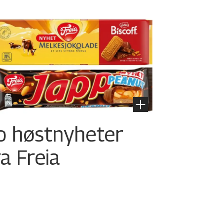
o høstnyheter
ra Freia