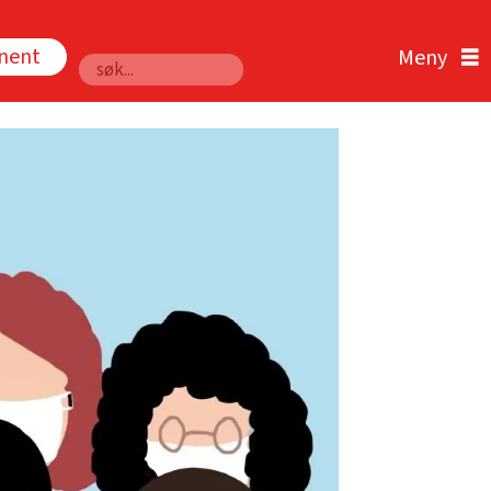
nnent
Søk