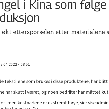
gel i Kina som følge
duksjon
kt etterspørselen etter materialene so
22.04.2022 - 08:51
de tekstilene som brukes i disse produktene, har blit
ne har skutt i været, og noen bedrifter har måttet kut
tet, men kostnadene er ekstremt høye, sier viseadmi
anhje Industrial Co.