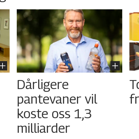
Dårligere
T
pantevaner vil
f
koste oss 1,3
milliarder