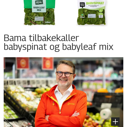
Bama tilbakekaller
babyspinat og babyleaf mix