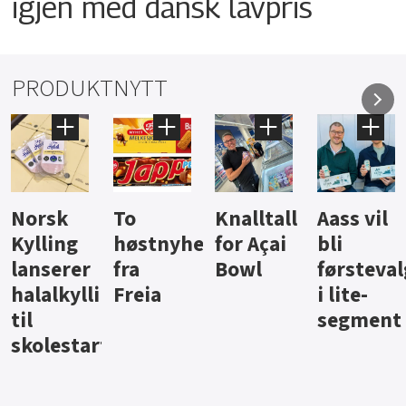
igjen med dansk lavpris
PRODUKTNYTT
Knalltall
Aass vil
Brus og
Hard
ter
for Açai
bli
jus fra
iste fra
Bowl
førstevalg
Berentsen
Hansa
i lite-
segment