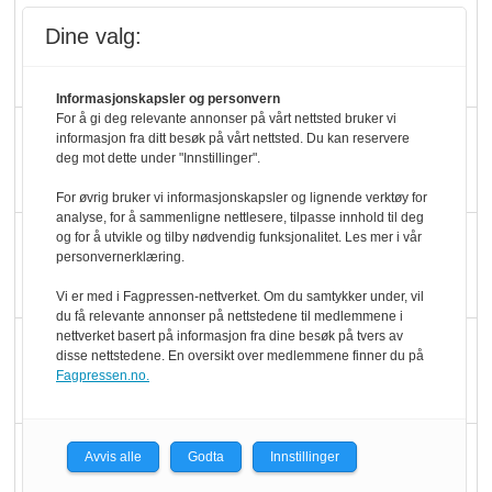
Rema-flaggskip
Dine valg:
dundrer videre
Informasjonskapsler og personvern
For å gi deg relevante annonser på vårt nettsted bruker vi
Slik opprettholdes
informasjon fra ditt besøk på vårt nettsted. Du kan reservere
deg mot dette under "Innstillinger".
ølsalget
For øvrig bruker vi informasjonskapsler og lignende verktøy for
analyse, for å sammenligne nettlesere, tilpasse innhold til deg
Færre varer, men fulle
og for å utvikle og tilby nødvendig funksjonalitet. Les mer i vår
personvernerklæring.
hyller
Vi er med i Fagpressen-nettverket. Om du samtykker under, vil
du få relevante annonser på nettstedene til medlemmene i
nettverket basert på informasjon fra dine besøk på tvers av
KI lager mat i butikken
disse nettstedene. En oversikt over medlemmene finner du på
Fagpressen.no.
Q passerte 1 milliard i
Avvis alle
Godta
Innstillinger
Rema i 2025