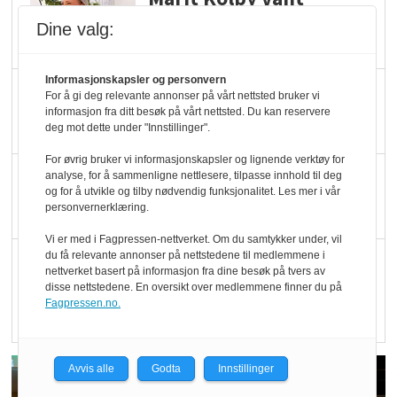
Økologisk Norge sin
Dine valg:
hederspris
Informasjonskapsler og personvern
Blir enklere å velge
For å gi deg relevante annonser på vårt nettsted bruker vi
informasjon fra ditt besøk på vårt nettsted. Du kan reservere
økologisk i butikkhylla
deg mot dette under "Innstillinger".
For øvrig bruker vi informasjonskapsler og lignende verktøy for
Kolonihagen sliter
analyse, for å sammenligne nettlesere, tilpasse innhold til deg
og for å utvikle og tilby nødvendig funksjonalitet. Les mer i vår
med å få tak i nok melk
personvernerklæring.
Vi er med i Fagpressen-nettverket. Om du samtykker under, vil
du få relevante annonser på nettstedene til medlemmene i
Rapport: Økokundene
nettverket basert på informasjon fra dine besøk på tvers av
er klare! Er markedet
disse nettstedene. En oversikt over medlemmene finner du på
Fagpressen.no.
det?
Avvis alle
Godta
Innstillinger