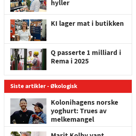
hyller
KI lager mat i butikken
Q passerte 1 milliard i
Rema i 2025
Siste artikler - Økologisk
Kolonihagens norske
yoghurt: Trues av
melkemangel
Marit Kolby vant