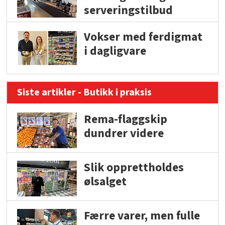
serveringstilbud
Vokser med ferdigmat
i dagligvare
Siste artikler - Butikk i praksis
Rema-flaggskip
dundrer videre
Slik opprettholdes
ølsalget
Færre varer, men fulle