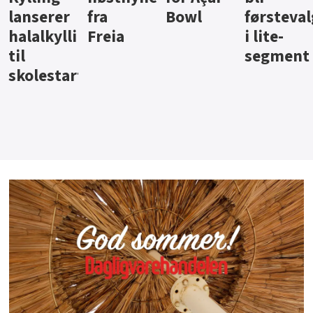
Bowl
førstevalg
Berentsen
Hansa
i lite-
segment