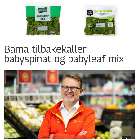
Bama tilbakekaller
babyspinat og babyleaf mix