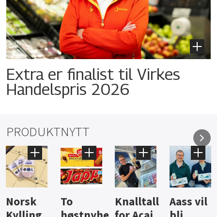
Extra er finalist til Virkes
Handelspris 2026
PRODUKTNYTT
Knalltall
Aass vil
Brus og
Hard
ter
for Açai
bli
jus fra
iste fra