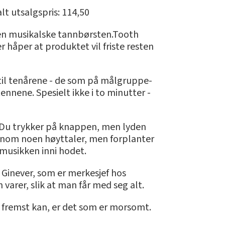
t utsalgspris: 114,50
r den musikalske tannbørsten.Tooth
 håper at produktet vil friste resten
 til tenårene - de som på målgruppe-
ennene. Spesielt ikke i to minutter -
. Du trykker på knappen, men lyden
ennom noen høyttaler, men forplanter
 musikken inni hodet.
i Ginever, som er merkesjef hos
 varer, slik at man får med seg alt.
og fremst kan, er det som er morsomt.