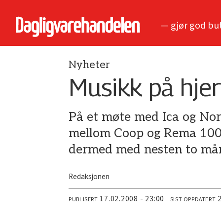
— gjør god bu
Nyheter
Musikk på hje
På et møte med Ica og Nor
mellom Coop og Rema 1000 
dermed med nesten to må
Redaksjonen
17.02.2008 - 23:00
PUBLISERT
SIST OPPDATERT