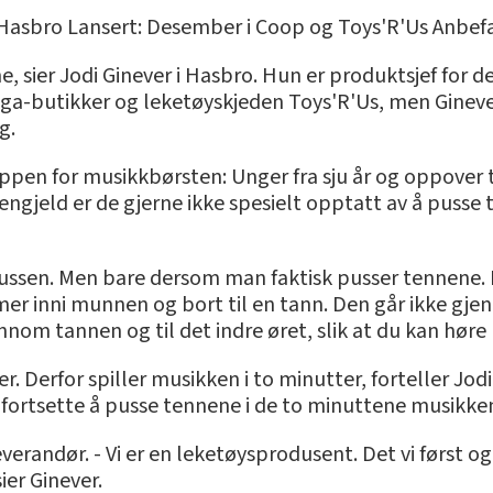
asbro Lansert: Desember i Coop og Toys'R'Us Anbefal
ne, sier Jodi Ginever i Hasbro. Hun er produktsjef fo
ga-butikker og leketøyskjeden Toys'R'Us, men Ginever
g.
uppen for musikkbørsten: Unger fra sju år og oppover
engjeld er de gjerne ikke spesielt opptatt av å pusse t
pussen. Men bare dersom man faktisk pusser tennene
er inni munnen og bort til en tann. Den går ikke gj
om tannen og til det indre øret, slik at du kan høre
r. Derfor spiller musikken i to minutter, forteller Jod
 å fortsette å pusse tennene i de to minuttene musikken
verandør. - Vi er en leketøysprodusent. Det vi først 
sier Ginever.