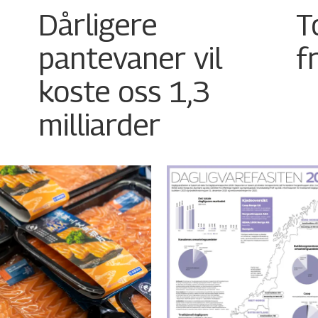
Dårligere
T
pantevaner vil
f
koste oss 1,3
milliarder