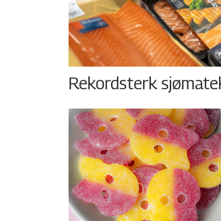
Rekordsterk sjømateks