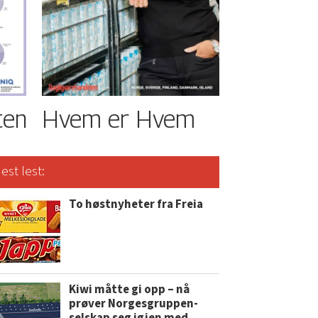
ten
Hvem er Hvem
est lest:
To høstnyheter fra Freia
Kiwi måtte gi opp – nå
prøver Norgesgruppen-