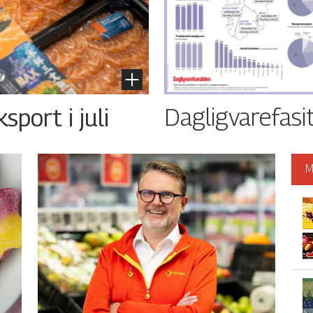
Dagligvarefasi
port i juli
M