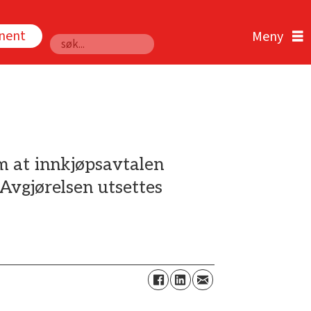
nnent
Søk
m at innkjøpsavtalen
Avgjørelsen utsettes