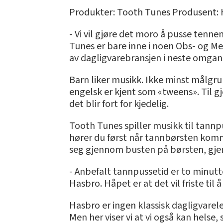
Produkter: Tooth Tunes Produsent: H
- Vi vil gjøre det moro å pusse tenne
Tunes er bare inne i noen Obs- og Me
av dagligvarebransjen i neste omgan
Barn liker musikk. Ikke minst målgr
engelsk er kjent som «tweens». Til gj
det blir fort for kjedelig.
Tooth Tunes spiller musikk til tann
hører du først når tannbørsten komm
seg gjennom busten på børsten, gjenn
- Anbefalt tannpussetid er to minutte
Hasbro. Håpet er at det vil friste til
Hasbro er ingen klassisk dagligvarele
Men her viser vi at vi også kan helse, 