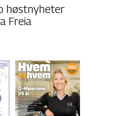
o høstnyheter
ra Freia