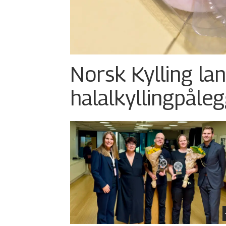
Norsk Kylling la
halalkylling­påleg