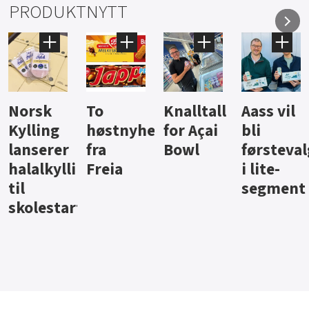
PRODUKTNYTT
Knalltall
Aass vil
Brus og
Hard
ter
for Açai
bli
jus fra
iste fra
Bowl
førstevalg
Berentsen
Hansa
i lite-
segment