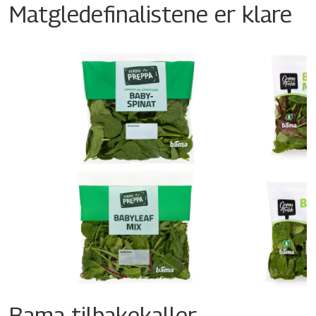
Matgledefinalistene er klare
Bama tilbakekaller