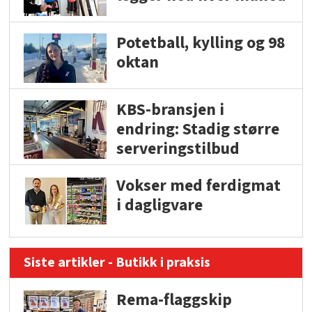
Potetball, kylling og 98
oktan
KBS-bransjen i
endring: Stadig større
serveringstilbud
Vokser med ferdigmat
i dagligvare
Siste artikler - Butikk i praksis
Rema-flaggskip