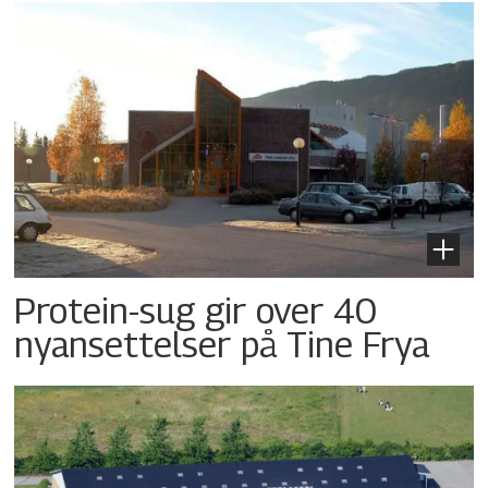
Protein-sug gir over 40
nyansettelser på Tine Frya