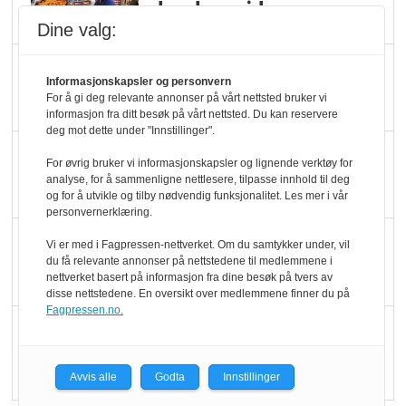
dundrer videre
Dine valg:
Slik opprettholdes
Informasjonskapsler og personvern
ølsalget
For å gi deg relevante annonser på vårt nettsted bruker vi
informasjon fra ditt besøk på vårt nettsted. Du kan reservere
deg mot dette under "Innstillinger".
Færre varer, men fulle
For øvrig bruker vi informasjonskapsler og lignende verktøy for
hyller
analyse, for å sammenligne nettlesere, tilpasse innhold til deg
og for å utvikle og tilby nødvendig funksjonalitet. Les mer i vår
personvernerklæring.
KI lager mat i butikken
Vi er med i Fagpressen-nettverket. Om du samtykker under, vil
du få relevante annonser på nettstedene til medlemmene i
nettverket basert på informasjon fra dine besøk på tvers av
disse nettstedene. En oversikt over medlemmene finner du på
Fagpressen.no.
Q passerte 1 milliard i
Rema i 2025
Avvis alle
Godta
Innstillinger