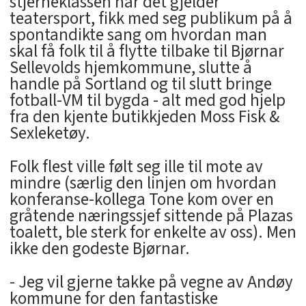
stjerneklassen når det gjelder
teatersport, fikk med seg publikum på å
spontandikte sang om hvordan man
skal få folk til å flytte tilbake til Bjørnar
Sellevolds hjemkommune, slutte å
handle på Sortland og til slutt bringe
fotball-VM til bygda - alt med god hjelp
fra den kjente butikkjeden Moss Fisk &
Sexleketøy.
Folk flest ville følt seg ille til mote av
mindre (særlig den linjen om hvordan
konferanse-kollega Tone kom over en
gråtende næringssjef sittende på Plazas
toalett, ble sterk for enkelte av oss). Men
ikke den godeste Bjørnar.
- Jeg vil gjerne takke på vegne av Andøy
kommune for den fantastiske