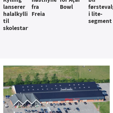
Bowl
førstevalg
Berentsen
Hansa
i lite-
segment