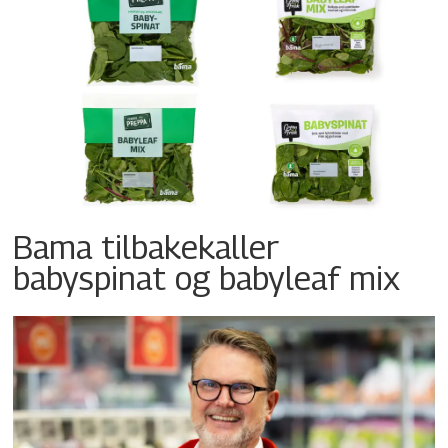
Bama tilbakekaller
babyspinat og babyleaf mix