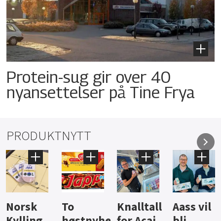
Protein-sug gir over 40
nyansettelser på Tine Frya
PRODUKTNYTT
Knalltall
Aass vil
Brus og
Hard
ter
for Açai
bli
jus fra
iste fra