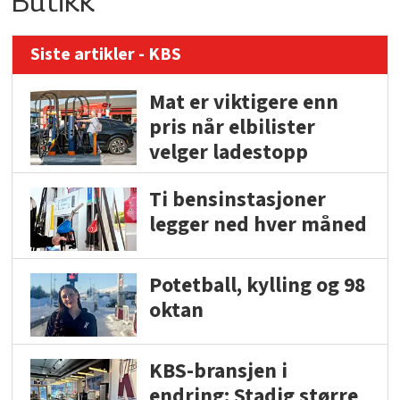
Butikk
Siste artikler - KBS
Mat er viktigere enn
pris når elbilister
velger ladestopp
Ti bensinstasjoner
legger ned hver måned
Potetball, kylling og 98
oktan
KBS-bransjen i
endring: Stadig større