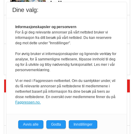
hyller
Dine valg:
KI lager mat i butikken
Informasjonskapsler og personvern
For å gi deg relevante annonser på vårt nettsted bruker vi
informasjon fra ditt besøk på vårt nettsted. Du kan reservere
deg mot dette under "Innstillinger".
Q passerte 1 milliard i
For øvrig bruker vi informasjonskapsler og lignende verktøy for
Rema i 2025
analyse, for å sammenligne nettlesere, tilpasse innhold til deg
og for å utvikle og tilby nødvendig funksjonalitet. Les mer i vår
personvernerklæring.
Vi er med i Fagpressen-nettverket. Om du samtykker under, vil
Siste artikler - Økologisk
du få relevante annonser på nettstedene til medlemmene i
nettverket basert på informasjon fra dine besøk på tvers av
disse nettstedene. En oversikt over medlemmene finner du på
Kolonihagens norske
Fagpressen.no.
yoghurt: Trues av
melkemangel
Avvis alle
Godta
Innstillinger