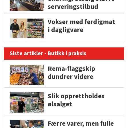
serveringstilbud
Vokser med ferdigmat
i dagligvare
Siste artikler - Butikk i praksis
Rema-flaggskip
dundrer videre
Slik opprettholdes
ølsalget
Færre varer, men fulle