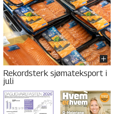
Rekordsterk sjømateksport i
juli