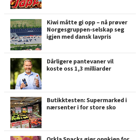
Kiwi måtte gi opp – nå prøver
Norgesgruppen-selskap seg
igjen med dansk lavpris
Dårligere pantevaner vil
koste oss 1,3 milliarder
Butikktesten: Supermarked i
nærsenter i for store sko
Orkla Snacks gjør oppkjøp for