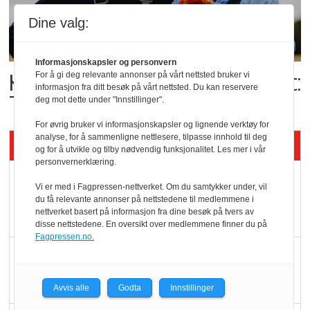
Dine valg:
Informasjonskapsler og personvern
Kolonihagens norske yoghurt:
For å gi deg relevante annonser på vårt nettsted bruker vi
informasjon fra ditt besøk på vårt nettsted. Du kan reservere
Trues av melkemangel
deg mot dette under "Innstillinger".
For øvrig bruker vi informasjonskapsler og lignende verktøy for
analyse, for å sammenligne nettlesere, tilpasse innhold til deg
Siste artikler - KBS
og for å utvikle og tilby nødvendig funksjonalitet. Les mer i vår
personvernerklæring.
Mat er viktigere enn
Vi er med i Fagpressen-nettverket. Om du samtykker under, vil
pris når elbilister
du få relevante annonser på nettstedene til medlemmene i
nettverket basert på informasjon fra dine besøk på tvers av
velger ladestopp
disse nettstedene. En oversikt over medlemmene finner du på
Fagpressen.no.
Ti bensinstasjoner
legger ned hver måned
Avvis alle
Godta
Innstillinger