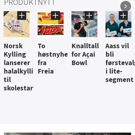
PRODUKTNYTT
Knalltall
Aass vil
Brus og
Hard
ter
for Açai
bli
jus fra
iste fra
Bowl
førstevalg
Berentsen
Hansa
i lite-
segment