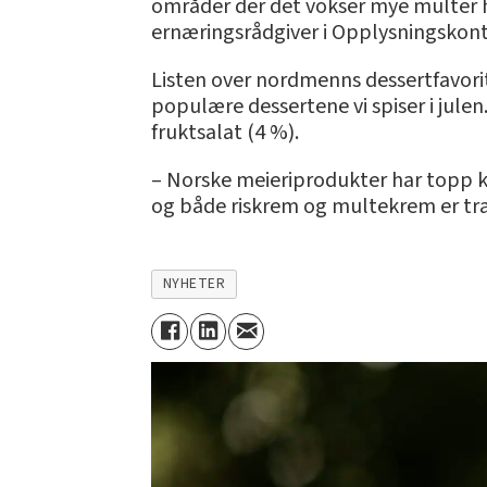
områder der det vokser mye multer ha
ernæringsrådgiver i Opplysningskonto
Listen over nordmenns dessertfavoritte
populære dessertene vi spiser i jule
fruktsalat (4 %).
– Norske meieriprodukter har topp kval
og både riskrem og multekrem er tradi
NYHETER