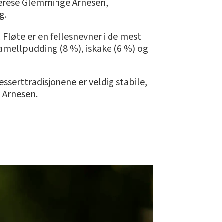
 Terese Glemminge Arnesen,
g.
. Fløte er en fellesnevner i de mest
ramellpudding (8 %), iskake (6 %) og
esserttradisjonene er veldig stabile,
e Arnesen.