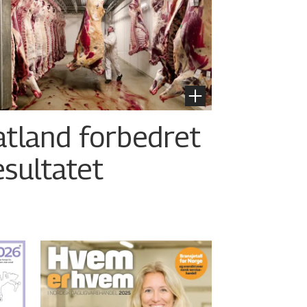
atland forbedret
esultatet