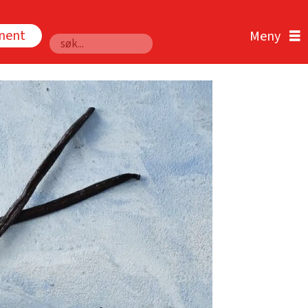
nnent
Søk