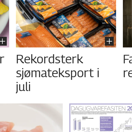
r
Rekordsterk
F
sjømateksport i
r
juli