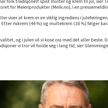
r folk tradisjonelt spist multer og krem til jul, sier
ret for Meieriprodukter (Melk.no), i en pressemeldin
r viser at krem er en viktig ingrediens i julefeiringen
n. Etter riskrem (44 %) og multekrem (18 %) følger ka
itet, og i julen vil vi kose oss med det aller beste. D
sjoner vi tror vil holde seg i lang tid, sier Glemming