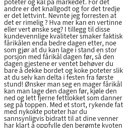
poteter og kål på markedet. For det
andre er det knallgodt og for det tredje
er det lettvint. Nevnte jeg forresten at
det er rimelig ? Hva mer kan en vertinne
eller vert ønske seg? I tillegg til disse
kundevennlige kvaliteter smaker faktisk
fårikålen enda bedre dagen etter, noe
som gjør at du kan lage i stand en stor
porsjon med fårikål dagen før, så den
dagen gjestene er ventet behøver du
bare å dekke bordet og koke poteter slik
at du selv kan delta i festen fra første
stund! Ønsker man seg en mager fårikål
kan man lage den dagen før, kjøle den
ned og lett fjerne fettlokket som danner
seg på toppen. Med et stort, rykende fat
med nykokte poteter har du
sannsynligvis bidratt til at dine venner
har klart å oppfylle den berømte kvoten