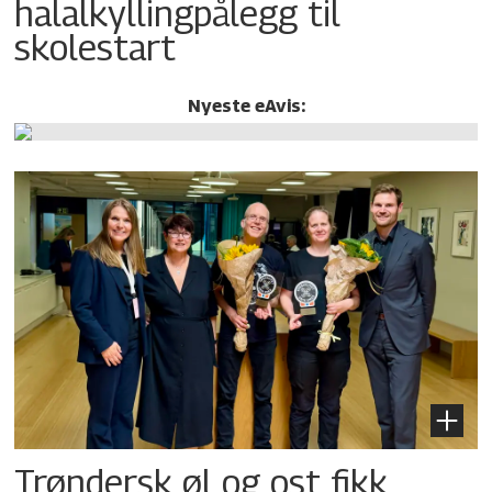
halalkylling­pålegg til
skolestart
Nyeste eAvis:
Trøndersk øl og ost fikk