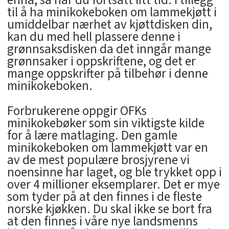
ennå, så har du fortsatt litt tid. I tillegg
til å ha minikokeboken om lammekjøtt i
umiddelbar nærhet av kjøttdisken din,
kan du med hell plassere denne i
grønnsaksdisken da det inngår mange
grønnsaker i oppskriftene, og det er
mange oppskrifter på tilbehør i denne
minikokeboken.
Forbrukerene oppgir OFKs
minikokebøker som sin viktigste kilde
for å lære matlaging. Den gamle
minikokeboken om lammekjøtt var en
av de mest populære brosjyrene vi
noensinne har laget, og ble trykket opp i
over 4 millioner eksemplarer. Det er mye
som tyder på at den finnes i de fleste
norske kjøkken. Du skal ikke se bort fra
at den finnes i våre nye landsmenns