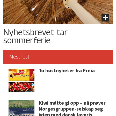
Nyhetsbrevet tar
sommerferie
Mest lest:
To høstnyheter fra Freia
Kiwi måtte gi opp – nå prøver
Norgesgruppen-selskap seg
igjen med dansk lavpris