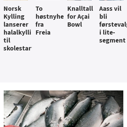
Knalltall
Aass vil
Brus og
Hard
ter
for Açai
bli
jus fra
iste fra
Bowl
førstevalg
Berentsen
Hansa
i lite-
segment