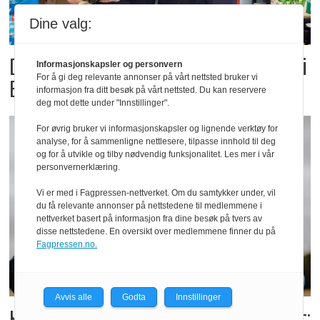
Dine valg:
Dette er landets beste Post i
Informasjonskapsler og personvern
For å gi deg relevante annonser på vårt nettsted bruker vi
Butikk
informasjon fra ditt besøk på vårt nettsted. Du kan reservere
deg mot dette under "Innstillinger".
For øvrig bruker vi informasjonskapsler og lignende verktøy for
analyse, for å sammenligne nettlesere, tilpasse innhold til deg
og for å utvikle og tilby nødvendig funksjonalitet. Les mer i vår
personvernerklæring.
Vi er med i Fagpressen-nettverket. Om du samtykker under, vil
du få relevante annonser på nettstedene til medlemmene i
nettverket basert på informasjon fra dine besøk på tvers av
disse nettstedene. En oversikt over medlemmene finner du på
Fagpressen.no.
Avvis alle
Godta
Innstillinger
Kolonihagens norske yoghurt: