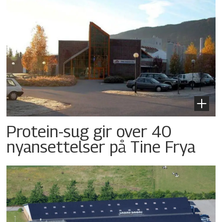
Protein-sug gir over 40
nyansettelser på Tine Frya