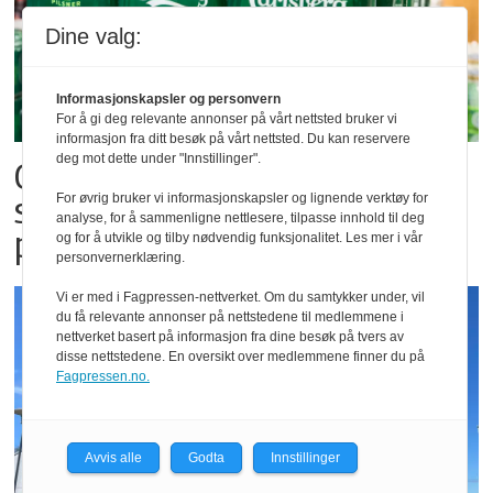
Dine valg:
Informasjonskapsler og personvern
For å gi deg relevante annonser på vårt nettsted bruker vi
informasjon fra ditt besøk på vårt nettsted. Du kan reservere
deg mot dette under "Innstillinger".
Carlsberg forventer
salgsrekord for alkoholfri øl
For øvrig bruker vi informasjonskapsler og lignende verktøy for
analyse, for å sammenligne nettlesere, tilpasse innhold til deg
på festivaler
og for å utvikle og tilby nødvendig funksjonalitet. Les mer i vår
personvernerklæring.
Vi er med i Fagpressen-nettverket. Om du samtykker under, vil
du få relevante annonser på nettstedene til medlemmene i
nettverket basert på informasjon fra dine besøk på tvers av
disse nettstedene. En oversikt over medlemmene finner du på
Fagpressen.no.
Avvis alle
Godta
Innstillinger