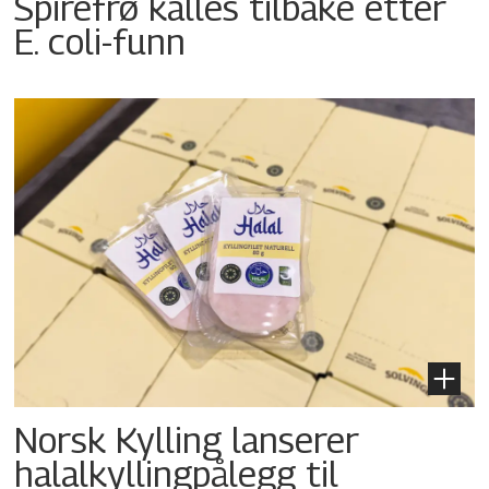
Spirefrø kalles tilbake etter
E. coli-funn
Norsk Kylling lanserer
halalkyllingpålegg til