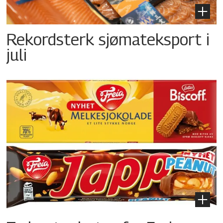
Rekordsterk sjømateksport i
juli