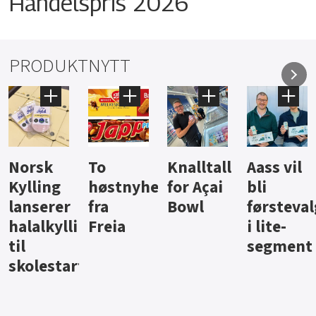
Handelspris 2026
PRODUKTNYTT
Knalltall
Aass vil
Brus og
Hard
ter
for Açai
bli
jus fra
iste fra
Bowl
førstevalg
Berentsen
Hansa
i lite-
segment