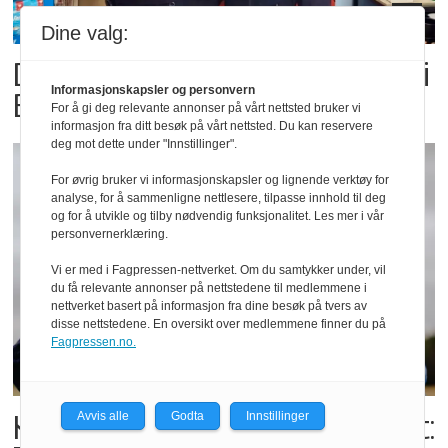
Dine valg:
Dette er landets beste Post i
Informasjonskapsler og personvern
Butikk
For å gi deg relevante annonser på vårt nettsted bruker vi
informasjon fra ditt besøk på vårt nettsted. Du kan reservere
deg mot dette under "Innstillinger".
For øvrig bruker vi informasjonskapsler og lignende verktøy for
analyse, for å sammenligne nettlesere, tilpasse innhold til deg
og for å utvikle og tilby nødvendig funksjonalitet. Les mer i vår
personvernerklæring.
Vi er med i Fagpressen-nettverket. Om du samtykker under, vil
du få relevante annonser på nettstedene til medlemmene i
nettverket basert på informasjon fra dine besøk på tvers av
disse nettstedene. En oversikt over medlemmene finner du på
Fagpressen.no.
Kolonihagens norske yoghurt:
Avvis alle
Godta
Innstillinger