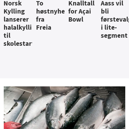
Knalltall
Aass vil
Brus og
Hard
ter
for Açai
bli
jus fra
iste fra
Bowl
førstevalg
Berentsen
Hansa
i lite-
segment