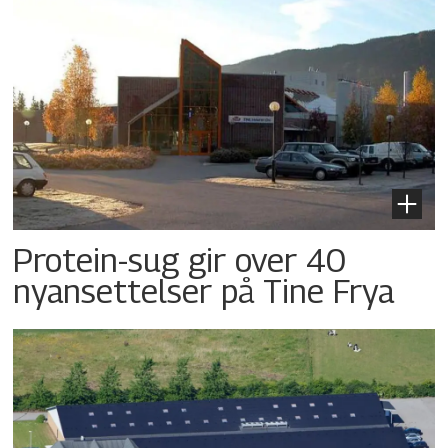
Protein-sug gir over 40
nyansettelser på Tine Frya