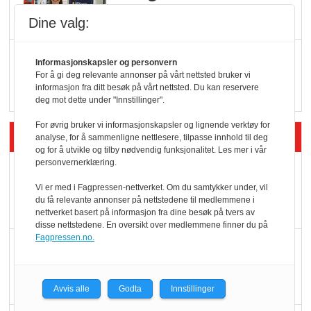
Dine valg:
Q passerte 1 milliard i
Informasjonskapsler og personvern
Rema i 2025
For å gi deg relevante annonser på vårt nettsted bruker vi
informasjon fra ditt besøk på vårt nettsted. Du kan reservere
deg mot dette under "Innstillinger".
For øvrig bruker vi informasjonskapsler og lignende verktøy for
Siste artikler - Økologisk
analyse, for å sammenligne nettlesere, tilpasse innhold til deg
og for å utvikle og tilby nødvendig funksjonalitet. Les mer i vår
personvernerklæring.
Kolonihagens norske
yoghurt: Trues av
Vi er med i Fagpressen-nettverket. Om du samtykker under, vil
du få relevante annonser på nettstedene til medlemmene i
melkemangel
nettverket basert på informasjon fra dine besøk på tvers av
disse nettstedene. En oversikt over medlemmene finner du på
Fagpressen.no.
Marit Kolby vant
Økologisk Norge sin
hederspris
Avvis alle
Godta
Innstillinger