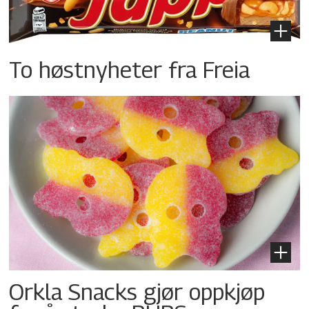
To høstnyheter fra Freia
Orkla Snacks gjør oppkjøp