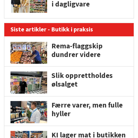
i dagligvare
Siste artikler - Butikk i praksis
Rema-flaggskip
dundrer videre
Slik opprettholdes
ølsalget
Færre varer, men fulle
hyller
KI lager mat i butikken