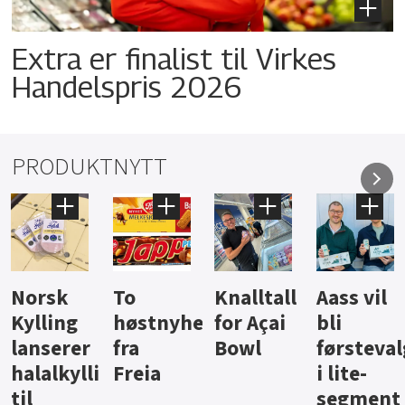
Extra er finalist til Virkes
Handelspris 2026
PRODUKTNYTT
Knalltall
Aass vil
Brus og
Hard
ter
for Açai
bli
jus fra
iste fra
Bowl
førstevalg
Berentsen
Hansa
i lite-
segment